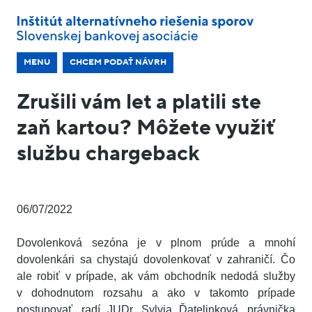
MENU
CHCEM PODAŤ NÁVRH
Zrušili vám let a platili ste
zaň kartou? Môžete využiť
službu chargeback
06/07/2022
Dovolenková sezóna je v plnom prúde a mnohí
dovolenkári sa chystajú dovolenkovať v zahraničí. Čo
ale robiť v prípade, ak vám obchodník nedodá služby
v dohodnutom rozsahu a ako v takomto prípade
postupovať, radí JUDr. Sylvia Ďatelinková, právnička