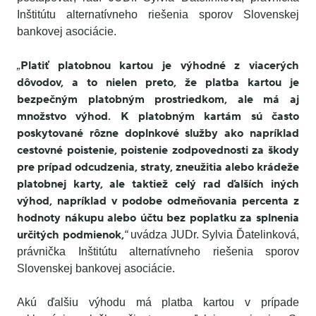
Inštitútu alternatívneho riešenia sporov Slovenskej
bankovej asociácie.
Platiť platobnou kartou je výhodné z viacerých
„
dôvodov, a to nielen preto, že platba kartou je
bezpečným platobným prostriedkom, ale má aj
množstvo výhod. K platobným kartám sú často
poskytované rôzne doplnkové služby ako napríklad
cestovné poistenie, poistenie zodpovednosti za škody
pre prípad odcudzenia, straty, zneužitia alebo krádeže
platobnej karty, ale taktiež celý rad ďalších iných
výhod, napríklad v podobe odmeňovania percenta z
hodnoty nákupu alebo účtu bez poplatku za splnenia
určitých podmienok,
“
uvádza JUDr. Sylvia Ďatelinková,
právnička Inštitútu alternatívneho riešenia sporov
Slovenskej bankovej asociácie.
Akú ďalšiu výhodu má platba kartou v prípade