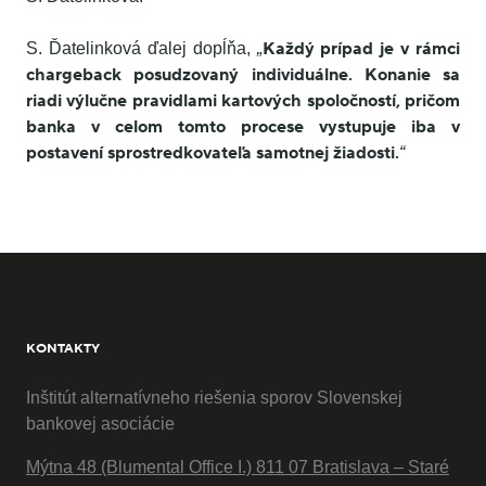
Každý prípad je v rámci
S. Ďatelinková ďalej dopĺňa,
„
chargeback posudzovaný individuálne. Konanie sa
riadi výlučne pravidlami kartových spoločností, pričom
banka v celom tomto procese vystupuje iba v
postavení sprostredkovateľa samotnej žiadosti.
“
KONTAKTY
Inštitút alternatívneho riešenia sporov Slovenskej
bankovej asociácie
Mýtna 48 (Blumental Office I.) 811 07 Bratislava – Staré