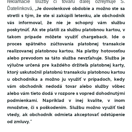
reklamácie služby či tovaru ďalej ozrejmuje S.
Je dovolenkové obdobie a možno ste sa
Ďatelinková,
„
stretli s tým, že ste si zakúpili letenku, ale obchodník
vás informoval, že nie je schopný vám službu
poskytnúť. Ak ste platili za službu platobnou kartou, v
takom prípade môžete využiť chargeback. Ide o
proces spätného zúčtovania platobnej transakcie
realizovanej platobnou kartou. Na platby hotovosťou
alebo prevodom sa táto služba nevzťahuje. Služba je
výlučne určená pre každého držiteľa platobnej karty,
ktorý uskutočnil platobnú transakciu platobnou kartou
u obchodníka a možno ju využiť v prípadoch, kedy
vám obchodník nedodá tovar alebo služby vôbec
alebo vám tieto dodá v rozpore s vopred dohodnutými
podmienkami. Napríklad v inej kvalite, v inom
množstve, či s poškodením. Službu možno využiť tiež
vtedy, ak obchodník odmieta akceptovať odstúpenie
od zmluvy.
“