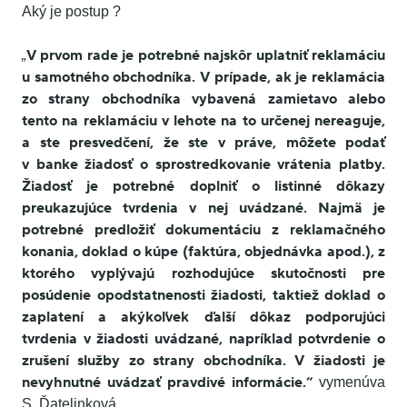
Aký je postup ?
V prvom rade je potrebné najskôr uplatniť reklamáciu
„
u samotného obchodníka. V prípade, ak je reklamácia
zo strany obchodníka vybavená zamietavo alebo
tento na reklamáciu v lehote na to určenej nereaguje,
a ste presvedčení, že ste v práve, môžete podať
v banke žiadosť o sprostredkovanie vrátenia platby.
Žiadosť je potrebné doplniť o listinné dôkazy
preukazujúce tvrdenia v nej uvádzané. Najmä je
potrebné predložiť dokumentáciu z reklamačného
konania, doklad o kúpe (faktúra, objednávka apod.), z
ktorého vyplývajú rozhodujúce skutočnosti pre
posúdenie opodstatnenosti žiadosti, taktiež doklad o
zaplatení a akýkoľvek ďalší dôkaz podporujúci
tvrdenia v žiadosti uvádzané, napríklad potvrdenie o
zrušení služby zo strany obchodníka. V žiadosti je
nevyhnutné uvádzať pravdivé informácie.“
vymenúva
S. Ďatelinková.