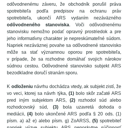
odôvodnenému záveru, že obchodník porušil práva
spotrebiteľa podľa predpisov na ochranu práv
spotrebiteľa, ukončí ARS vydaním nezáväzného
odôvodneného stanoviska
. Voči odôvodnenému
stanovisku nemožno podať opravný prostriedok a pre
jeho informatívny charakter je nepreskúmateľné súdom.
Napriek nezáväznej povahe sa odôvodnené stanovisko
môže sa stať významnou oporou pre spotrebiteľa,
v prípade, že sa rozhodne domáhať svojich nárokov
súdnou cestou. Odôvodnené stanovisko subjekt ARS
bezodkladne doručí stranám sporu.
K
odloženiu
návrhu dochádza vtedy, ak subjekt zistí, že
vo veci, ktorej sa návrh týka,
(1)
bolo skôr začaté ARS
pred iným subjektom ARS,
(2)
rozhodol súd alebo
rozhodcovský súd,
(3)
bola uzavretá dohoda o
mediácii,
(4)
bolo ukončené ARS podľa § 20 ods. (1)
písm. a) až e) alebo písm. g) ZoARSS,
(5)
spotrebiteľ
napriek výzve subjektu ARS neposkytne súčinnosť