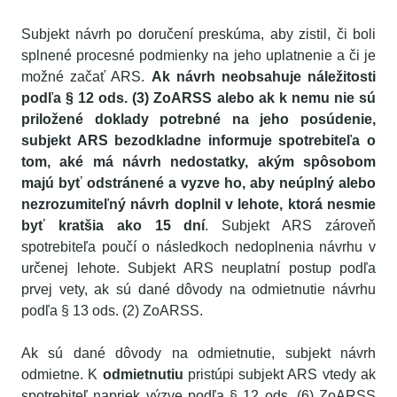
Subjekt návrh po doručení preskúma, aby zistil, či boli
splnené procesné podmienky na jeho uplatnenie a či je
možné začať ARS.
Ak návrh neobsahuje náležitosti
podľa § 12 ods. (3) ZoARSS alebo ak k nemu nie sú
priložené doklady potrebné na jeho posúdenie,
subjekt ARS bezodkladne informuje spotrebiteľa o
tom, aké má návrh nedostatky, akým spôsobom
majú byť odstránené a vyzve ho, aby neúplný alebo
nezrozumiteľný návrh doplnil v lehote, ktorá nesmie
byť kratšia ako 15 dní
. Subjekt ARS zároveň
spotrebiteľa poučí o následkoch nedoplnenia návrhu v
určenej lehote. Subjekt ARS neuplatní postup podľa
prvej vety, ak sú dané dôvody na odmietnutie návrhu
podľa § 13 ods. (2) ZoARSS.
Ak sú dané dôvody na odmietnutie, subjekt návrh
odmietne. K
odmietnutiu
pristúpi subjekt ARS vtedy ak
spotrebiteľ napriek výzve podľa § 12 ods. (6) ZoARSS