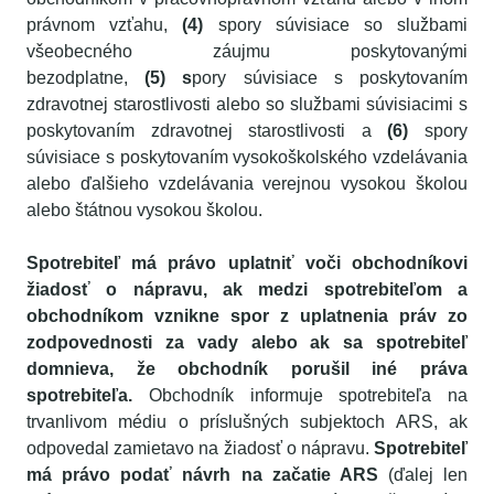
právnom vzťahu,
(4)
spory súvisiace so službami
všeobecného záujmu poskytovanými
bezodplatne,
(5) s
pory súvisiace s poskytovaním
zdravotnej starostlivosti alebo so službami súvisiacimi s
poskytovaním zdravotnej starostlivosti a
(6)
spory
súvisiace s poskytovaním vysokoškolského vzdelávania
alebo ďalšieho vzdelávania verejnou vysokou školou
alebo štátnou vysokou školou.
Spotrebiteľ má právo uplatniť voči obchodníkovi
žiadosť o nápravu, ak medzi spotrebiteľom a
obchodníkom vznikne spor z uplatnenia práv zo
zodpovednosti za vady alebo ak sa spotrebiteľ
domnieva, že obchodník porušil iné práva
spotrebiteľa.
Obchodník informuje spotrebiteľa na
trvanlivom médiu o príslušných subjektoch ARS, ak
odpovedal zamietavo na žiadosť o nápravu.
Spotrebiteľ
má právo podať návrh na začatie ARS
(ďalej len