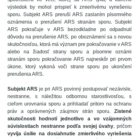
výsledok by mohol prispieť k zmierlivému vyriešeniu
sporu.
Subjekt
ARS preruší ARS zaslaním písomného
oznámenia o prerušení ARS stranám sporu.
Subjekt
ARS pokračuje v ARS bezodkladne po odpadnutí
dôvodu na prerušenie ARS, po oboznámení sa s novou
skutočnosťou, ktorá má význam pre pokračovanie v ARS
alebo na žiadosť strany sporu a písomne oznámi
stranám sporu pokračovanie ARS najneskôr pri prvom
úkone, ktorý vykoná voči strane sporu po ukončení
prerušenia ARS.
Subjekt ARS
je pri ARS povinný postupovať nezávisle,
nestranne, s náležitou odbornou starostlivosťou, s
cieľom urovnania sporu a prihliadať pritom na ochranu
práv a oprávnených záujmov strán sporu.
Zistené
skutočnosti hodnotí jednotlivo a vo vzájomných
súvislostiach nestranne podľa svojej úvahy
, pričom
vyvíja úsilie na dosiahnutie zmierlivého vyriešenia