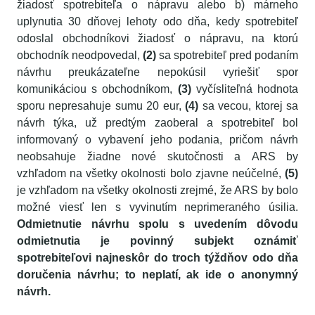
žiadosť spotrebiteľa o nápravu alebo b) márneho
uplynutia 30 dňovej lehoty odo dňa, kedy spotrebiteľ
odoslal obchodníkovi žiadosť o nápravu, na ktorú
obchodník neodpovedal,
(2)
sa spotrebiteľ pred podaním
návrhu preukázateľne nepokúsil vyriešiť spor
komunikáciou s obchodníkom,
(3)
vyčísliteľná hodnota
sporu nepresahuje sumu 20 eur,
(4)
sa vecou, ktorej sa
návrh týka, už predtým zaoberal a spotrebiteľ bol
informovaný o vybavení jeho podania, pričom návrh
neobsahuje žiadne nové skutočnosti a ARS by
vzhľadom na všetky okolnosti bolo zjavne neúčelné,
(5)
je vzhľadom na všetky okolnosti zrejmé, že ARS by bolo
možné viesť len s vyvinutím neprimeraného úsilia.
Odmietnutie návrhu spolu s uvedením dôvodu
odmietnutia je povinný subjekt oznámiť
spotrebiteľovi najneskôr do troch týždňov odo dňa
doručenia návrhu; to neplatí, ak ide o anonymný
návrh.