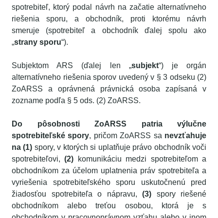
spotrebiteľ, ktorý podal návrh na začatie alternatívneho
riešenia sporu, a obchodník, proti ktorému návrh
smeruje (spotrebiteľ a obchodník ďalej spolu ako
„
strany sporu
“).
Subjektom ARS (ďalej len „
subjekt
“) je orgán
alternatívneho riešenia sporov uvedený v § 3 odseku (2)
ZoARSS a oprávnená právnická osoba zapísaná v
zozname podľa § 5 ods. (2) ZoARSS.
Do pôsobnosti ZoARSS patria výlučne
spotrebiteľské spory
, pričom ZoARSS sa
nevzťahuje
na (1)
spory, v ktorých si uplatňuje právo obchodník voči
spotrebiteľovi,
(2)
komunikáciu medzi spotrebiteľom a
obchodníkom za účelom uplatnenia práv spotrebiteľa a
vyriešenia spotrebiteľského sporu uskutočnenú pred
žiadosťou spotrebiteľa o nápravu,
(3)
spory riešené
obchodníkom alebo treťou osobou, ktorá je s
obchodníkom v pracovnoprávnom vzťahu alebo v inom