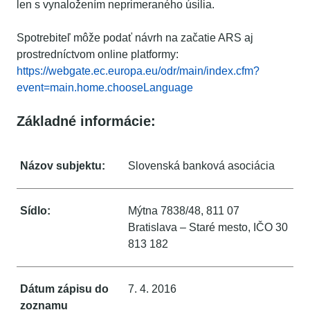
len s vynaložením neprimeraného úsilia.
Spotrebiteľ môže podať návrh na začatie ARS aj
prostredníctvom online platformy:
https://webgate.ec.europa.eu/odr/main/index.cfm?
event=main.home.chooseLanguage
Základné informácie:
Názov subjektu:
Slovenská banková asociácia
Sídlo:
Mýtna 7838/48, 811 07
Bratislava – Staré mesto, IČO 30
813 182
Dátum zápisu do
7. 4. 2016
zoznamu