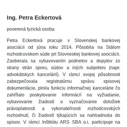
Ing. Petra Eckertová
poverená fyzická osoba
Petra Eckertová pracuje v Slovenskej bankovej
asociácii od júna roku 2014. Pôsobila na Stálom
rozhodcovskom súde pri Slovneskej bankovej asociácii.
Zaoberala sa vybavovaním podnetov a dopytov zo
strany strán sporu, súdov a iných subjektov (napr.
advokátskych kancelárií). V rámci svojej pôsobnosti
zabezpečovala registratúrnu správu spisovej
dokumentácie, plnila funkciu informačnej kancelárie čo
zahŕňalo poskytovanie informácií na vyžiadanie,
vybavovanie žiadostí o vyznačovanie doložiek
právoplatnosti a vykonateľnosti rozhodcovských
rozhodnutí, či žiadostí týkajúcich sa nahliadnutia do
spisov. V rámci Inštitútu ARS SBA o.i. participuje na