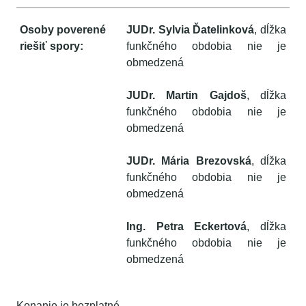
Osoby poverené
JUDr. Sylvia Ďatelinková
, dĺžka
riešiť spory:
funkčného obdobia nie je
obmedzená
JUDr. Martin Gajdoš
, dĺžka
funkčného obdobia nie je
obmedzená
JUDr. Mária Brezovská
, dĺžka
funkčného obdobia nie je
obmedzená
Ing. Petra Eckertová
, dĺžka
funkčného obdobia nie je
obmedzená
Konanie je bezplatné.