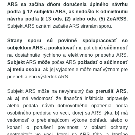
ARS sa začína dňom doručenia úplného návrhu
podľa § 12 subjektu ARS, ak nedošlo k odmietnutiu
návrhu podľa § 13 ods. (2) alebo ods. (5) ZoARSS
.
Subjekt ARS oznámi začatie ARS stranám sporu.
Strany sporu sú povinné spolupracovať so
subjektom ARS
a
poskytovať
mu potrebnú
súčinnosť
na dosiahnutie rýchleho a efektívneho priebehu ARS.
Subjekt
ARS
môže
počas ARS
požiadať o súčinnosť
aj tretiu osobu
, ak jej vyjadrenie môže mať význam pre
priebeh alebo výsledok ARS.
Subjekt ARS môže na nevyhnutný čas
prerušiť ARS
,
ak
a)
má vedomosť, že finančná inštitúcia pripravuje
alebo podala návrh dobrovoľného opatrenia podľa
osobitného predpisu
vo veci, ktorej sa ARS týka,
b)
má
v
edomosť o prebiehajúcom výkone dohľadu alebo o
konaní o porušení povinnosti v oblasti ochrany
spotrebiteľa vo veci, ktorej sa ARS týka, a ktorého