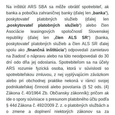
Na inštitút ARS SBA sa môže obrátiť spotrebiteľ, ak
banka a pobočka zahraničnej banky (ďalej len „
banka
“),
poskytovateľ platobných služieb (ďalej len
„
poskytovateľ platobných služieb
“) alebo člen
Asociácie leasingových spoločností Slovenskej
republiky (ďalej len „
člen ALS SR
“) (banka,
poskytovateľ platobných služieb a člen ALS SR ďalej
spolu ako „
finančná inštitúcia
“) odpovedali zamietavo
na žiadosť o nápravu alebo na túto neodpovedali do 30
dní odo dňa jej odoslania. Spotrebiteľom sa na účely
ARS rozumie fyzická osoba, ktorá v súvislosti so
spotrebiteľskou zmluvou, z nej vyplývajúcim záväzkom
alebo pri obchodnej praktike nekoná v rámci svojej
podnikateľskej činnosti alebo povolania (§ 52 ods. (4)
Zákona č. 40/1964 Zb. Občiansky zákonník); pričom ak
ide o spory súvisiace s presunom platobného účtu podľa
§ 44d Zákona č. 492/2009 Z. z. o platobných službách a
o zmene a doplnení niektorých zákonov sa za