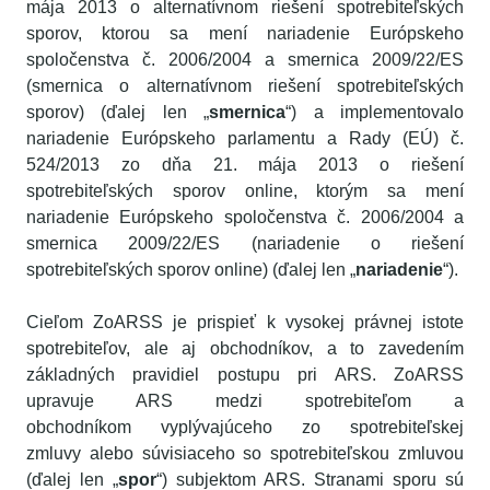
mája 2013 o alternatívnom riešení spotrebiteľských
sporov, ktorou sa mení nariadenie Európskeho
spoločenstva č. 2006/2004 a smernica 2009/22/ES
(smernica o alternatívnom riešení spotrebiteľských
sporov) (ďalej len „
smernica
“) a implementovalo
nariadenie Európskeho parlamentu a Rady (EÚ) č.
524/2013 zo dňa 21. mája 2013 o riešení
spotrebiteľských sporov online, ktorým sa mení
nariadenie Európskeho spoločenstva č. 2006/2004 a
smernica 2009/22/ES (nariadenie o riešení
spotrebiteľských sporov online) (ďalej len „
nariadenie
“).
Cieľom ZoARSS je prispieť k vysokej právnej istote
spotrebiteľov, ale aj obchodníkov, a to zavedením
základných pravidiel postupu pri ARS. ZoARSS
upravuje ARS medzi spotrebiteľom a
obchodníkom vyplývajúceho zo spotrebiteľskej
zmluvy alebo súvisiaceho so spotrebiteľskou zmluvou
(ďalej len „
spor
“) subjektom ARS. Stranami sporu sú