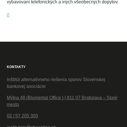
vybavovaní telefonických a iných všeobecných dopytov.
KONTAKTY
Inštitút alternatívneho riešenia sporov Slovenskej
bankovej asociácie
Mýtna 48 (Blumental Office I.) 811 07 Bratislava – Staré
mesto
02 / 57 205 309