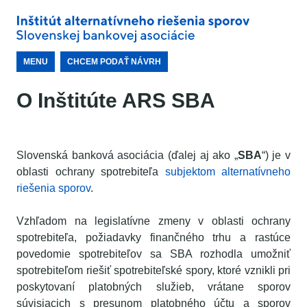
MENU
CHCEM PODAŤ NÁVRH
O Inštitúte ARS SBA
Slovenská banková asociácia (ďalej aj ako „
SBA
“) je v
oblasti ochrany spotrebiteľa
subjektom alternatívneho
riešenia sporov
.
Vzhľadom na legislatívne zmeny v oblasti ochrany
spotrebiteľa, požiadavky finančného trhu a rastúce
povedomie spotrebiteľov sa SBA rozhodla umožniť
spotrebiteľom riešiť spotrebiteľské spory, ktoré vznikli pri
poskytovaní platobných služieb, vrátane sporov
súvisiacich s presunom platobného účtu a sporov