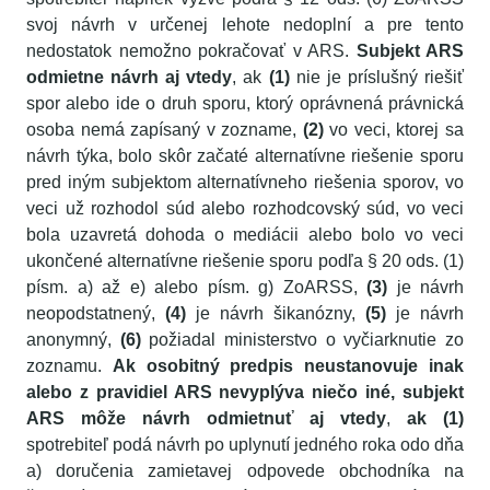
svoj návrh v určenej lehote nedoplní a pre tento
nedostatok nemožno pokračovať v ARS.
Subjekt ARS
odmietne návrh aj vtedy
, ak
(1)
nie je príslušný riešiť
spor alebo ide o druh sporu, ktorý oprávnená právnická
osoba nemá zapísaný v zozname,
(2)
vo veci, ktorej sa
návrh týka, bolo skôr začaté alternatívne riešenie sporu
pred iným subjektom alternatívneho riešenia sporov, vo
veci už rozhodol súd alebo rozhodcovský súd, vo veci
bola uzavretá dohoda o mediácii alebo bolo vo veci
ukončené alternatívne riešenie sporu podľa § 20 ods. (1)
písm. a) až e) alebo písm. g) ZoARSS,
(3)
je návrh
neopodstatnený,
(4)
je návrh šikanózny,
(5)
je návrh
anonymný,
(6)
požiadal ministerstvo o vyčiarknutie zo
zoznamu.
Ak osobitný predpis neustanovuje inak
alebo z pravidiel ARS nevyplýva niečo iné, subjekt
ARS môže návrh odmietnuť aj vtedy
,
ak
(1)
spotrebiteľ podá návrh po uplynutí jedného roka odo dňa
a) doručenia zamietavej odpovede obchodníka na