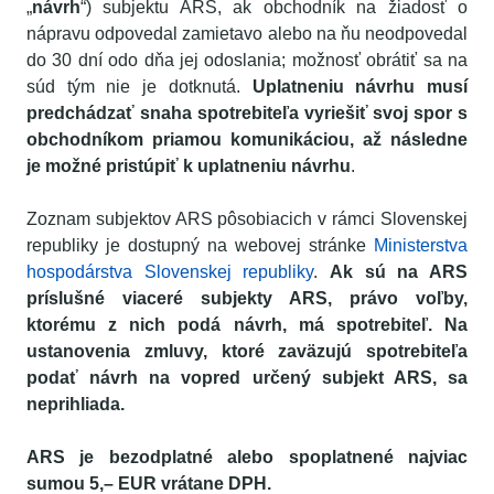
„
návrh
“) subjektu ARS, ak obchodník na žiadosť o
nápravu odpovedal zamietavo alebo na ňu neodpovedal
do 30 dní odo dňa jej odoslania; možnosť obrátiť sa na
súd tým nie je dotknutá.
Uplatneniu návrhu musí
predchádzať snaha spotrebiteľa vyriešiť svoj spor s
obchodníkom priamou komunikáciou, až následne
je možné pristúpiť k uplatneniu návrhu
.
Zoznam subjektov ARS pôsobiacich v rámci Slovenskej
republiky je dostupný na webovej stránke
Ministerstva
hospodárstva Slovenskej republiky
.
Ak sú na ARS
príslušné viaceré subjekty ARS, právo voľby,
ktorému z nich podá návrh, má spotrebiteľ. Na
ustanovenia zmluvy, ktoré zaväzujú spotrebiteľa
podať návrh na vopred určený subjekt ARS, sa
neprihliada.
ARS je bezodplatné alebo spoplatnené najviac
sumou 5,– EUR vrátane DPH.