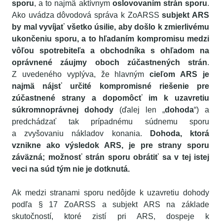
sporu
, a to najmä aktívnym
oslovovaním strán sporu
.
Ako uvádza dôvodová správa k ZoARSS
subjekt ARS
by mal vyvíjať všetko úsilie, aby došlo k zmierlivému
ukončeniu sporu, a to hľadaním kompromisu medzi
vôľou spotrebiteľa a obchodníka s ohľadom na
oprávnené záujmy oboch zúčastnených strán
.
Z uvedeného vyplýva, že hlavným
cieľom ARS je
najmä nájsť určité kompromisné riešenie pre
zúčastnené strany a dopomôcť im k uzavretiu
súkromnoprávnej dohody
(ďalej len „
dohoda
“) a
predchádzať tak prípadnému súdnemu sporu
a zvyšovaniu nákladov konania.
Dohoda, ktorá
vznikne ako výsledok ARS, je pre strany sporu
záväzná; možnosť strán sporu obrátiť sa v tej istej
veci na súd tým nie je dotknutá.
Ak medzi stranami sporu nedôjde k uzavretiu dohody
podľa § 17 ZoARSS a subjekt ARS na základe
skutočností, ktoré zistí pri ARS, dospeje k