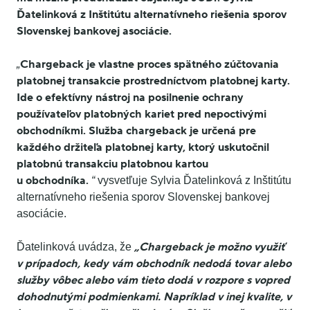
Ďatelinková z Inštitútu alternatívneho riešenia sporov
Slovenskej bankovej asociácie.
Chargeback je vlastne proces spätného zúčtovania
„
platobnej transakcie prostredníctvom platobnej karty.
Ide o efektívny nástroj na posilnenie ochrany
používateľov platobných kariet pred nepoctivými
obchodníkmi. Služba chargeback je určená pre
každého držiteľa platobnej karty, ktorý uskutočnil
platobnú transakciu platobnou kartou
u obchodníka.
“
vysvetľuje Sylvia Ďatelinková z Inštitútu
alternatívneho riešenia sporov Slovenskej bankovej
asociácie.
„Chargeback je možno využiť
Ďatelinková uvádza, že
v prípadoch, kedy vám obchodník nedodá tovar alebo
služby vôbec alebo vám tieto dodá v rozpore s vopred
dohodnutými podmienkami. Napríklad v inej kvalite, v