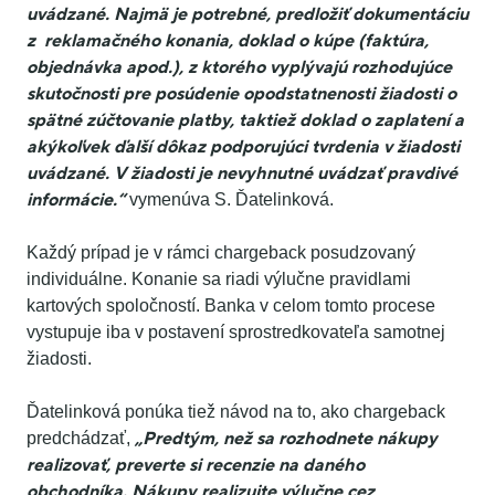
uvádzané. Najmä je potrebné, predložiť dokumentáciu
z reklamačného konania, doklad o kúpe (faktúra,
objednávka apod.), z ktorého vyplývajú rozhodujúce
skutočnosti pre posúdenie opodstatnenosti žiadosti o
spätné zúčtovanie platby, taktiež doklad o zaplatení a
akýkoľvek ďalší dôkaz podporujúci tvrdenia v žiadosti
uvádzané. V žiadosti je nevyhnutné uvádzať pravdivé
informácie.“
vymenúva S. Ďatelinková.
Každý prípad je v rámci chargeback posudzovaný
individuálne. Konanie sa riadi výlučne pravidlami
kartových spoločností. Banka v celom tomto procese
vystupuje iba v postavení sprostredkovateľa samotnej
žiadosti.
Ďatelinková ponúka tiež návod na to, ako chargeback
„Predtým, než sa rozhodnete nákupy
predchádzať,
realizovať, preverte si recenzie na daného
obchodníka. Nákupy realizujte výlučne cez