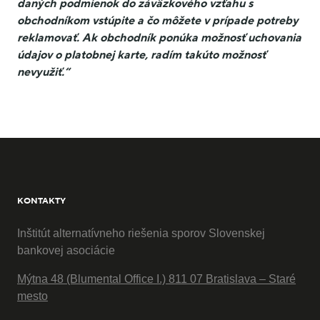
daných podmienok do záväzkového vzťahu s
obchodníkom vstúpite a čo môžete v prípade potreby
reklamovať. Ak obchodník ponúka možnosť uchovania
údajov o platobnej karte, radím takúto možnosť
nevyužiť.“
KONTAKTY
Inštitút alternatívneho riešenia sporov Slovenskej
bankovej asociácie
Mýtna 48 (Blumental Office I.) 811 07 Bratislava – Staré
mesto