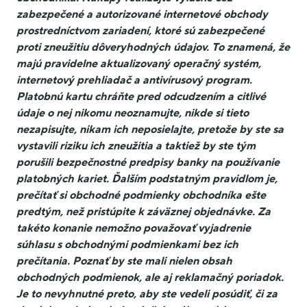
zabezpečené a autorizované internetové obchody
prostredníctvom zariadení, ktoré sú zabezpečené
proti zneužitiu dôveryhodných údajov. To znamená, že
majú pravidelne aktualizovaný operačný systém,
internetový prehliadač a antivírusový program.
Platobnú kartu chráňte pred odcudzením a citlivé
údaje o nej nikomu neoznamujte, nikde si tieto
nezapisujte, nikam ich neposielajte, pretože by ste sa
vystavili riziku ich zneužitia a taktiež by ste tým
porušili bezpečnostné predpisy banky na používanie
platobných kariet. Ďalším podstatným pravidlom je,
prečítať si obchodné podmienky obchodníka ešte
predtým, než pristúpite k záväznej objednávke. Za
takéto konanie nemožno považovať vyjadrenie
súhlasu s obchodnými podmienkami bez ich
prečítania. Poznať by ste mali nielen obsah
obchodných podmienok, ale aj reklamačný poriadok.
Je to nevyhnutné preto, aby ste vedeli posúdiť, či za