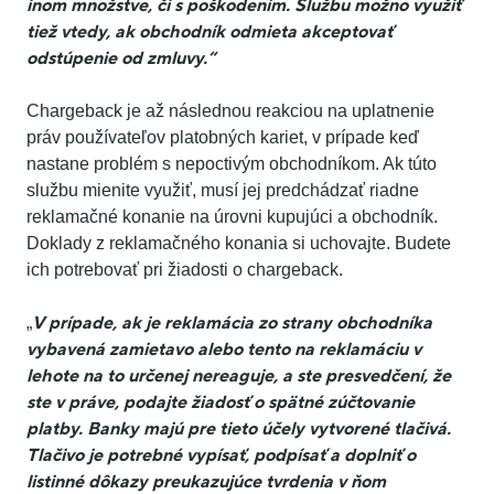
inom množstve, či s poškodením. Službu možno využiť
tiež vtedy, ak obchodník odmieta akceptovať
odstúpenie od zmluvy.“
Chargeback je až následnou reakciou na uplatnenie
práv používateľov platobných kariet, v prípade keď
nastane problém s nepoctivým obchodníkom. Ak túto
službu mienite využiť, musí jej predchádzať riadne
reklamačné konanie na úrovni kupujúci a obchodník.
Doklady z reklamačného konania si uchovajte. Budete
ich potrebovať pri žiadosti o chargeback.
V prípade, ak je reklamácia zo strany obchodníka
„
vybavená zamietavo alebo tento na reklamáciu v
lehote na to určenej nereaguje, a ste presvedčení, že
ste v práve, podajte žiadosť o spätné zúčtovanie
platby. Banky majú pre tieto účely vytvorené tlačivá.
Tlačivo je potrebné vypísať, podpísať a doplniť o
listinné dôkazy preukazujúce tvrdenia v ňom