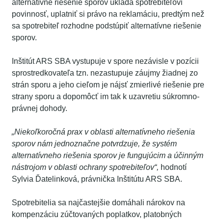
alternatívne riešenie sporov ukladá spotrebiteľovi
povinnosť, uplatniť si právo na reklamáciu, predtým než
sa spotrebiteľ rozhodne podstúpiť alternatívne riešenie
sporov.
Inštitút ARS SBA vystupuje v spore nezávisle v pozícii
sprostredkovateľa tzn. nezastupuje záujmy žiadnej zo
strán sporu a jeho cieľom je nájsť zmierlivé riešenie pre
strany sporu a dopomôcť im tak k uzavretiu súkromno-
právnej dohody.
„Niekoľkoročná prax v oblasti alternatívneho riešenia
sporov nám jednoznačne potvrdzuje, že systém
alternatívneho riešenia sporov je fungujúcim a účinným
nástrojom v oblasti ochrany spotrebiteľov“,
hodnotí
Sylvia Ďatelinková, právnička Inštitútu ARS SBA.
Spotrebitelia sa najčastejšie domáhali nárokov na
kompenzáciu zúčtovaných poplatkov, platobných