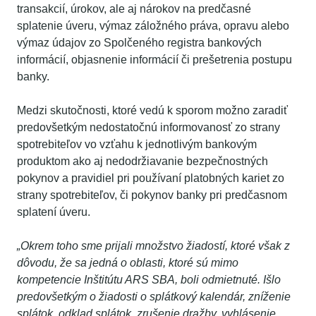
transakcií, úrokov, ale aj nárokov na predčasné
splatenie úveru, výmaz záložného práva, opravu alebo
výmaz údajov zo Spolčeného registra bankových
informácií, objasnenie informácií či prešetrenia postupu
banky.
Medzi skutočnosti, ktoré vedú k sporom možno zaradiť
predovšetkým nedostatočnú informovanosť zo strany
spotrebiteľov vo vzťahu k jednotlivým bankovým
produktom ako aj nedodržiavanie bezpečnostných
pokynov a pravidiel pri používaní platobných kariet zo
strany spotrebiteľov, či pokynov banky pri predčasnom
splatení úveru.
„Okrem toho sme prijali množstvo žiadostí, ktoré však z
dôvodu, že sa jedná o oblasti, ktoré sú mimo
kompetencie Inštitútu ARS SBA, boli odmietnuté. Išlo
predovšetkým o žiadosti o splátkový kalendár, zníženie
splátok, odklad splátok, zrušenie dražby, vyhlásenie