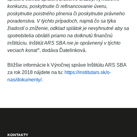
konkurzu, poskytnutie či refinancovanie úveru,
poskytnutie poistného plnenia či poskytnutie právneho
poradenstva. V týchto prípadoch, najmä čo sa týka
žiadostí o zníženie, odklad splátok je nevyhnutné aby sa
spotrebitelia obrátili priamo na dotknutú finančnú
inštitúciu. Inštitút ARS SBA nie je oprávnený v týchto
veciach konať
“, dodáva Ďatelinková.
Bližšie informácie k Výročnej správe Inštitútu ARS SBA
za rok 2018 nájdete na tu:
https://institutars.sk/o-
nas/dokumenty/
.
KONTAKTY