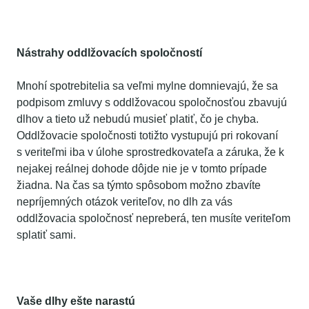
Nástrahy oddlžovacích spoločností
Mnohí spotrebitelia sa veľmi mylne domnievajú, že sa
podpisom zmluvy s oddlžovacou spoločnosťou zbavujú
dlhov a tieto už nebudú musieť platiť, čo je chyba.
Oddlžovacie spoločnosti totižto vystupujú pri rokovaní
s veriteľmi iba v úlohe sprostredkovateľa a záruka, že k
nejakej reálnej dohode dôjde nie je v tomto prípade
žiadna. Na čas sa týmto spôsobom možno zbavíte
nepríjemných otázok veriteľov, no dlh za vás
oddlžovacia spoločnosť nepreberá, ten musíte veriteľom
splatiť sami.
Vaše dlhy ešte narastú