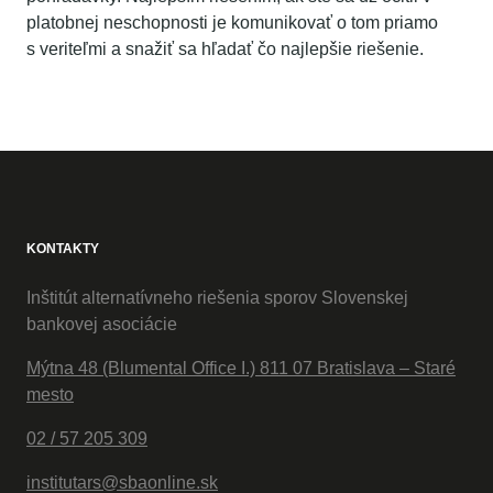
platobnej neschopnosti je komunikovať o tom priamo
s veriteľmi a snažiť sa hľadať čo najlepšie riešenie.
KONTAKTY
Inštitút alternatívneho riešenia sporov Slovenskej
bankovej asociácie
Mýtna 48 (Blumental Office I.) 811 07 Bratislava – Staré
mesto
02 / 57 205 309
institutars@sbaonline.sk