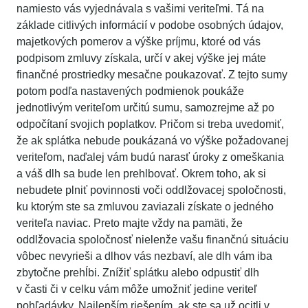
namiesto vás vyjednávala s vašimi veriteľmi. Tá na
základe citlivých informácií v podobe osobných údajov,
majetkových pomerov a výške príjmu, ktoré od vás
podpisom zmluvy získala, určí v akej výške jej máte
finančné prostriedky mesačne poukazovať. Z tejto sumy
potom podľa nastavených podmienok poukáže
jednotlivým veriteľom určitú sumu, samozrejme až po
odpočítaní svojich poplatkov. Pričom si treba uvedomiť,
že ak splátka nebude poukázaná vo výške požadovanej
veriteľom, naďalej vám budú narasť úroky z omeškania
a váš dlh sa bude len prehlbovať. Okrem toho, ak si
nebudete plniť povinnosti voči oddlžovacej spoločnosti,
ku ktorým ste sa zmluvou zaviazali získate o jedného
veriteľa naviac. Preto majte vždy na pamäti, že
oddlžovacia spoločnosť nielenže vašu finančnú situáciu
vôbec nevyrieši a dlhov vás nezbaví, ale dlh vám iba
zbytočne prehĺbi. Znížiť splátku alebo odpustiť dlh
v časti či v celku vám môže umožniť jedine veriteľ
pohľadávky. Najlepším riešením, ak ste sa už ocitli v