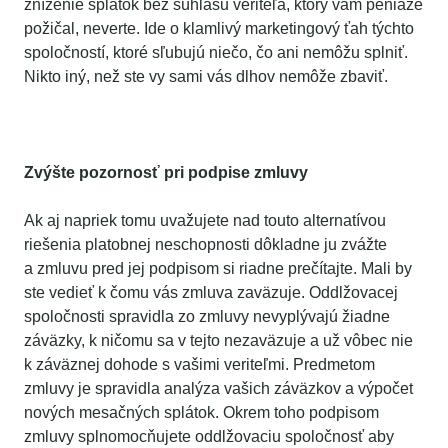
zníženie splátok bez súhlasu veriteľa, ktorý vám peniaze
požičal, neverte. Ide o klamlivý marketingový ťah týchto
spoločností, ktoré sľubujú niečo, čo ani nemôžu splniť.
Nikto iný, než ste vy sami vás dlhov nemôže zbaviť.
Zvýšte pozornosť pri podpise zmluvy
Ak aj napriek tomu uvažujete nad touto alternatívou
riešenia platobnej neschopnosti dôkladne ju zvážte
a zmluvu pred jej podpisom si riadne prečítajte. Mali by
ste vedieť k čomu vás zmluva zaväzuje. Oddlžovacej
spoločnosti spravidla zo zmluvy nevyplývajú žiadne
záväzky, k ničomu sa v tejto nezaväzuje a už vôbec nie
k záväznej dohode s vašimi veriteľmi. Predmetom
zmluvy je spravidla analýza vašich záväzkov a výpočet
nových mesačných splátok. Okrem toho podpisom
zmluvy splnomocňujete oddlžovaciu spoločnosť aby