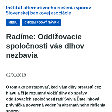
MENU
CHCEM PODAŤ NÁVRH
Radíme: Oddlžovacie
spoločnosti vás dlhov
nezbavia
02/01/2018
O tom ako postupovať, keď vám dlhy prerastú cez
hlavu a či je rozumné vložiť dlhy do správy
oddlžovacích spoločností radí Sylvia Ďatelinková
právnička poverená vedením alternatívneho riešenia
sporov.