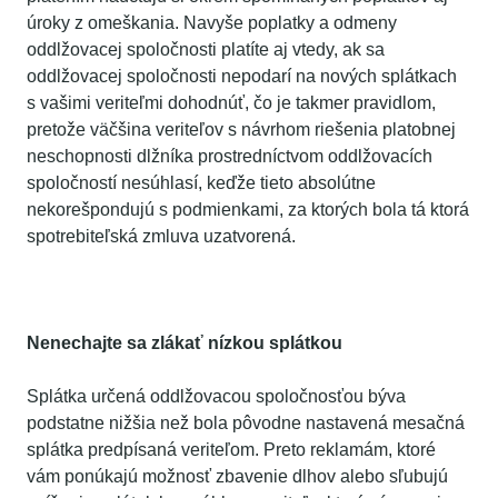
úroky z omeškania. Navyše poplatky a odmeny
oddlžovacej spoločnosti platíte aj vtedy, ak sa
oddlžovacej spoločnosti nepodarí na nových splátkach
s vašimi veriteľmi dohodnúť, čo je takmer pravidlom,
pretože väčšina veriteľov s návrhom riešenia platobnej
neschopnosti dlžníka prostredníctvom oddlžovacích
spoločností nesúhlasí, keďže tieto absolútne
nekorešpondujú s podmienkami, za ktorých bola tá ktorá
spotrebiteľská zmluva uzatvorená.
Nenechajte sa zlákať nízkou splátkou
Splátka určená oddlžovacou spoločnosťou býva
podstatne nižšia než bola pôvodne nastavená mesačná
splátka predpísaná veriteľom. Preto reklamám, ktoré
vám ponúkajú možnosť zbavenie dlhov alebo sľubujú