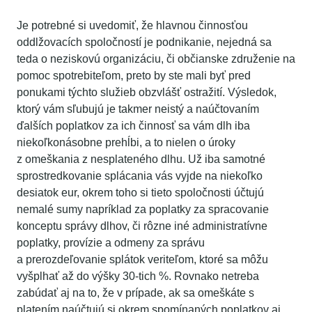
Je potrebné si uvedomiť, že hlavnou činnosťou
oddlžovacích spoločností je podnikanie, nejedná sa
teda o neziskovú organizáciu, či občianske združenie na
pomoc spotrebiteľom, preto by ste mali byť pred
ponukami týchto služieb obzvlášť ostražití. Výsledok,
ktorý vám sľubujú je takmer neistý a naúčtovaním
ďalších poplatkov za ich činnosť sa vám dlh iba
niekoľkonásobne prehĺbi, a to nielen o úroky
z omeškania z nesplateného dlhu. Už iba samotné
sprostredkovanie splácania vás vyjde na niekoľko
desiatok eur, okrem toho si tieto spoločnosti účtujú
nemalé sumy napríklad za poplatky za spracovanie
konceptu správy dlhov, či rôzne iné administratívne
poplatky, provízie a odmeny za správu
a prerozdeľovanie splátok veriteľom, ktoré sa môžu
vyšplhať až do výšky 30-tich %. Rovnako netreba
zabúdať aj na to, že v prípade, ak sa omeškáte s
platením naúčtujú si okrem spomínaných poplatkov aj