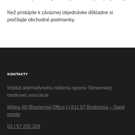
Než pristúpite k záväznej objednávke dôkladne si
prečítajte obchodné podmienky.
KONTAKTY
Inštitút alternatívneho riešenia sporov Slovenskej
bankovej asociácie
Mýtna 48 (Blumental Office I.) 811 07 Bratislava – Staré
mesto
02 / 57 205 309