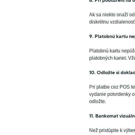
8. Pri podozrení na 
Ak sa niekto snaží od
diskrétnu vzdialeno
9. Platobnú kartu ne
Platobnú kartu nepúšť
platobných kariet. Vž
10. Odložte si dokla
Pri platbe cez POS te
vydanie potvrdenky o 
odložte.
11.
Bankomat vizuálne
Než pristúpite k výbe