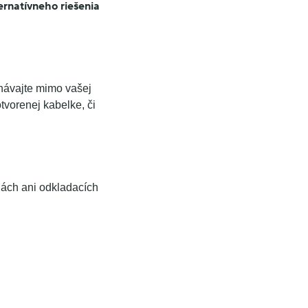
ternatívneho riešenia
chávajte mimo vašej
tvorenej kabelke, či
lách ani odkladacích