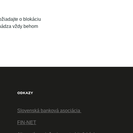
žiadajte o blokáciu
ochádza vždy behom
ODKAZY
Slovenská banková asociácia
FIN-NET