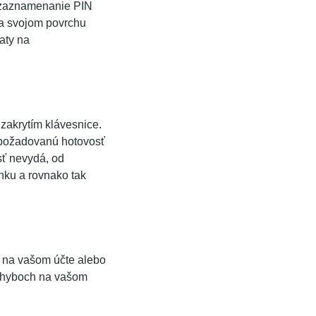
na zaznamenanie PIN
na svojom povrchu
aty na
zakrytím klávesnice.
 požadovanú hotovosť
sť nevydá, od
nku a rovnako tak
h na vašom účte alebo
 pohyboch na vašom