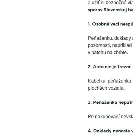
a užiť si bezpečné v
sporov Slovenskej ba
1. Osobné veci nespúš
Peňaženku, doklady a
pozornosti, napríklad
v batohu na chrbte.
2. Auto nie je trezor
Kabelku, peňaženku, 
plochách vozidla.
3.
Peňaženka nepatr
Pri nakupovaní nevkl
4. Doklady nenoste 