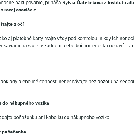
Sylvia Ďatelinková z Inštitútu al
ianočné nakupovanie, prináša
nkovej asociácie
.
ťajte z očí
ko aj platobné karty majte vždy pod kontrolou, nikdy ich nene
 v kaviarni na stole, v zadnom alebo bočnom vrecku nohavíc, v o
doklady alebo iné cennosti nenechávajte bez dozoru na sedad
í do nákupného vozíka
adajte peňaženku ani kabelku do nákupného vozíka.
v peňaženke