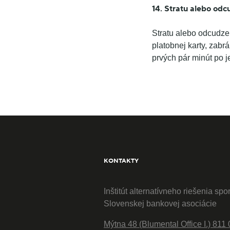
14. Stratu alebo od
Stratu alebo odcudze
platobnej karty, zabr
prvých pár minút po je
KONTAKTY
Inštitút alternatívneho riešenia spo
Slovenskej bankovej asociácie
Mýtna 48 (Blumental Office I.) 811 