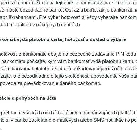
r peňazí a hornú lištu či na tejto nie je nainštalovaná kamera 
vé hláste bezodkladne banke. Ostražití buďte, ak je bankomat 
pr. škrabancami. Pre výber hotovosti si vždy vyberajte bankom
tach napríklad v nákupných centrách.
ankomat vydá platobnú kartu, hotovosť a doklad o výbere
hotovosti z bankomatu dbajte na bezpečné zadávanie PIN kódu 
z bankomatu počkajte, kým vám bankomat vydá platobnú kartu,
k vám bankomat platobnú kartu, či požadovanú peňažnú hotovo
jte, ale bezodkladne o tejto skutočnosti upovedomte vašu ba
odpovedá za prevádzkovanie daného bankomatu.
ikácie o pohyboch na účte
y prehľad o všetkých odchádzajúcich a prichádzajúcich platbác
vujte si v banke zasielanie e-mailových alebo SMS notifikácií o
.