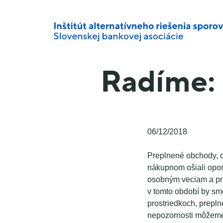
Radíme: 
06/12/2018
Preplnené obchody, c
nákupnom ošiali opo
osobným veciam a pri
v tomto období by sme
prostriedkoch, prepln
nepozornosti môžeme 