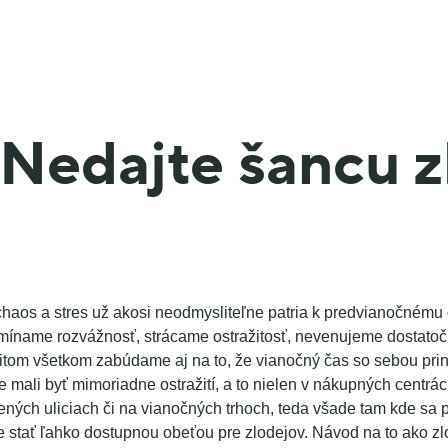
Nedajte šancu 
haos a stres už akosi neodmysliteľne patria k predvianočnému
míname rozvážnosť, strácame ostražitosť, nevenujeme dostato
tom všetkom zabúdame aj na to, že vianočný čas so sebou priná
 mali byť mimoriadne ostražití, a to nielen v nákupných centrác
ených uliciach či na vianočných trhoch, teda všade tam kde sa p
stať ľahko dostupnou obeťou pre zlodejov. Návod na to ako z