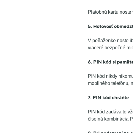
Platobnú kartu noste
5. Hotovosť obmedz
V peňaženke noste ib
viaceré bezpečné mies
6. PIN kód si pamäta
PIN kód nikdy nikomu
mobilného telefónu, n
7. PIN kód chráňte
PIN kód zadávajte vžd
číselná kombinácia P