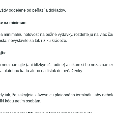
 vždy oddelene od peňazí a dokladov.
te na minimum
a minimálnu hotovosť na bežné výdavky, rozdeľte ju na viac čas
ta, nevystavíte sa tak riziku krádeže.
jte
 neoznamujte (ani blízkym či rodine) a nikam si ho nezaznamen
a platobnú kartu alebo na lístok do peňaženky.
y tak, že zakryjete klávesnicu platobného terminálu, aby nebol
IN kódu tretím osobám.