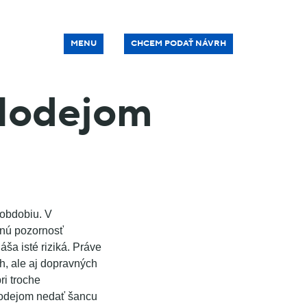
MENU
CHCEM PODAŤ NÁVRH
zlodejom
 obdobiu. V
čnú pozornosť
ša isté riziká. Práve
h, ale aj dopravných
ri troche
lodejom nedať šancu