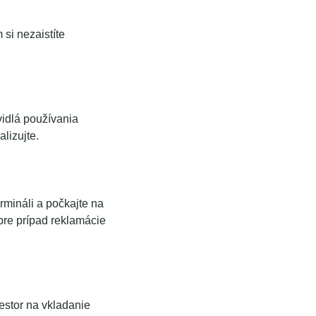
 si nezaistíte
vidlá používania
lizujte.
rmináli a počkajte na
pre prípad reklamácie
estor na vkladanie