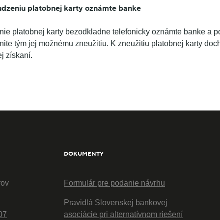
cudzeniu platobnej karty oznámte banke
nie platobnej karty bezodkladne telefonicky oznámte banke a po
ánite tým jej možnému zneužitiu. K zneužitiu platobnej karty d
j získaní.
DOKUMENTY
rov
Formulár pre podanie návrhu
Pravidlá Slovenskej bankovej
07
asociácie pri alternatívnom riešení