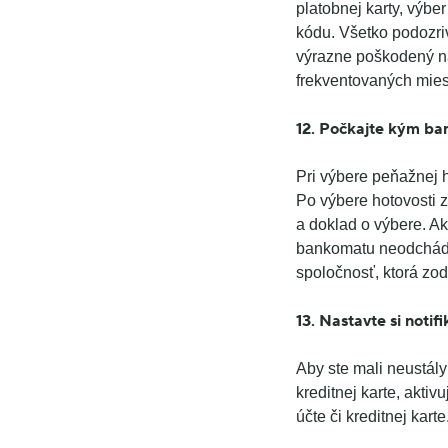
platobnej karty, výbe
kódu. Všetko podozri
výrazne poškodený na
frekventovaných mies
12. Počkajte kým b
Pri výbere peňažnej 
Po výbere hotovosti 
a doklad o výbere. A
bankomatu neodchádza
spoločnosť, ktorá z
13.
Nastavte si notif
Aby ste mali neustál
kreditnej karte, akti
účte či kreditnej karte