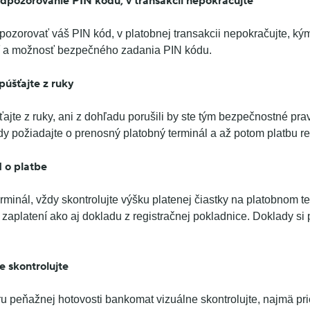
odpozorovanie PIN kódu, v transakcii nepokračujte
pozorovať váš PIN kód, v platobnej transakcii nepokračujte, kým
sť a možnosť bezpečného zadania PIN kódu.
púšťajte z ruky
ajte z ruky, ani z dohľadu porušili by ste tým bezpečnostné pra
dy požiadajte o prenosný platobný terminál a až potom platbu rea
d o platbe
rminál, vždy skontrolujte výšku platenej čiastky na platobnom te
zaplatení ako aj dokladu z registračnej pokladnice. Doklady si 
 skontrolujte
ru peňažnej hotovosti bankomat vizuálne skontrolujte, najmä pri