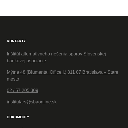
KONTAKTY
Inštitút alternatívneho riešenia sporov Slovenskej
bankovej asociácie
Mýtna 48 (Blumental Office I.) 811 07 Bratislava – Staré
mesto
02 / 57 205 309
institutars@sbaonline.sk
DOKUMENTY