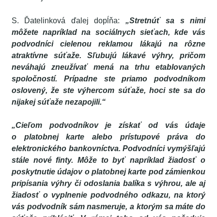
S. Ďatelinková ďalej dopĺňa:
„Stretnúť sa s nimi
môžete napríklad na sociálnych sieťach, kde vás
podvodníci cielenou reklamou lákajú na rôzne
atraktívne súťaže. Sľubujú lákavé výhry, pričom
neváhajú zneužívať mená na trhu etablovaných
spoločností. Prípadne ste priamo podvodníkom
oslovený, že ste výhercom súťaže, hoci ste sa do
nijakej súťaže nezapojili.“
„Cieľom podvodníkov je získať od vás údaje
o platobnej karte alebo prístupové práva do
elektronického bankovníctva. Podvodníci vymýšľajú
stále nové finty. Môže to byť napríklad žiadosť o
poskytnutie údajov o platobnej karte pod zámienkou
pripísania výhry či odoslania balíka s výhrou, ale aj
žiadosť o vyplnenie podvodného odkazu, na ktorý
vás podvodník sám nasmeruje, a ktorým sa máte do