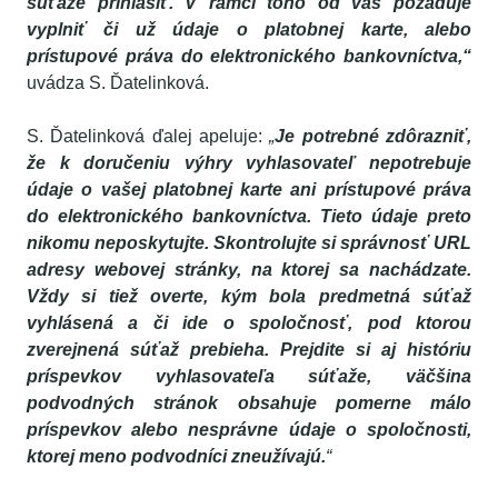
súťaže prihlásiť. V rámci toho od vás požaduje
vyplniť či už údaje o platobnej karte, alebo
prístupové práva do elektronického bankovníctva,“
uvádza S. Ďatelinková.
S. Ďatelinková ďalej apeluje:
„
Je potrebné zdôrazniť,
že k doručeniu výhry vyhlasovateľ nepotrebuje
údaje o vašej platobnej karte ani prístupové práva
do elektronického bankovníctva. Tieto údaje preto
nikomu neposkytujte. Skontrolujte si správnosť URL
adresy webovej stránky, na ktorej sa nachádzate.
Vždy si tiež overte, kým bola predmetná súťaž
vyhlásená a či ide o spoločnosť, pod ktorou
zverejnená súťaž prebieha. Prejdite si aj históriu
príspevkov vyhlasovateľa súťaže, väčšina
podvodných stránok obsahuje pomerne málo
príspevkov alebo nesprávne údaje o spoločnosti,
ktorej meno podvodníci zneužívajú.
“