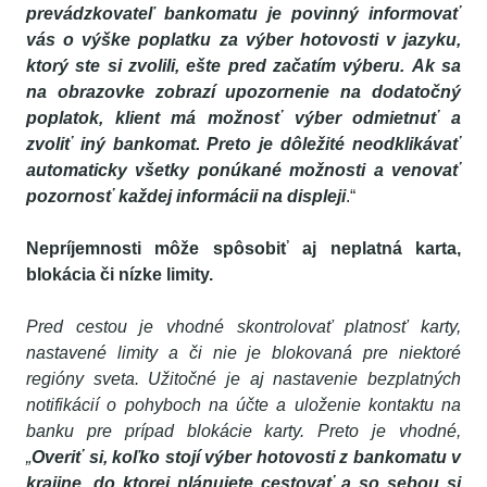
prevádzkovateľ bankomatu je povinný informovať
vás o výške poplatku za výber hotovosti v jazyku,
ktorý ste si zvolili, ešte pred začatím výberu. Ak sa
na obrazovke zobrazí upozornenie na dodatočný
poplatok, klient má možnosť výber odmietnuť a
zvoliť iný bankomat. Preto je dôležité neodklikávať
automaticky všetky ponúkané možnosti a venovať
pozornosť každej informácii na displeji
.“
Nepríjemnosti môže spôsobiť aj neplatná karta,
blokácia či nízke limity.
Pred cestou je vhodné skontrolovať platnosť karty,
nastavené limity a či nie je blokovaná pre niektoré
regióny sveta. Užitočné je aj nastavenie bezplatných
notifikácií o pohyboch na účte a uloženie kontaktu na
banku pre prípad blokácie karty. Preto je vhodné,
„
Overiť si, koľko stojí výber hotovosti z bankomatu v
krajine, do ktorej plánujete cestovať a so sebou si