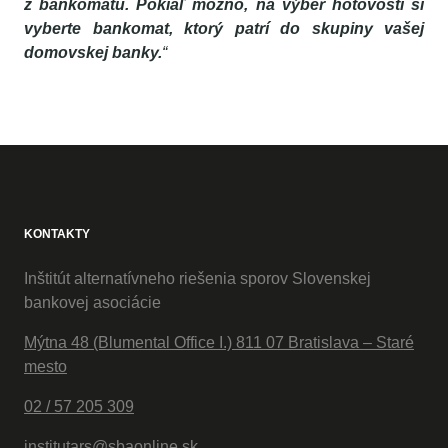
z bankomatu. Pokiaľ možno, na výber hotovosti si
vyberte bankomat, ktorý patrí do skupiny vašej
domovskej banky.
“
KONTAKTY
Inštitút alternatívneho riešenia sporov Slovenskej
bankovej asociácie
Mýtna 48 (Blumental Office I.) 811 07 Bratislava – Staré
mesto
02 / 57 205 309
institutars@sbaonline.sk