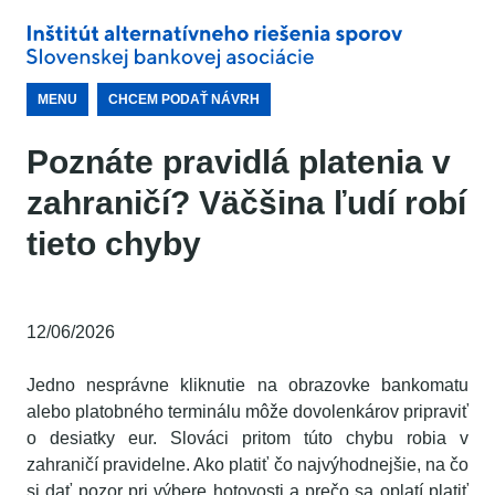
MENU
CHCEM PODAŤ NÁVRH
Poznáte pravidlá platenia v
zahraničí? Väčšina ľudí robí
tieto chyby
12/06/2026
Jedno nesprávne kliknutie na obrazovke bankomatu
alebo platobného terminálu môže dovolenkárov pripraviť
o desiatky eur. Slováci pritom túto chybu robia v
zahraničí pravidelne. Ako platiť čo najvýhodnejšie, na čo
si dať pozor pri výbere hotovosti a prečo sa oplatí platiť