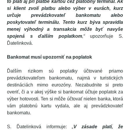
to platí aj pri platbe kartou cez platobný terminál. Ak
si klient zvolí platbu alebo výber v eurách, kurz
určuje prevádzkovateľ bankomatu alebo
poskytovateľ terminálu. Tento kurz býva spravidla
menej výhodný a transakcia môže byť navyše
spojená s ďalším poplatkom
,“
upozorňuje S.
Ďatelinková.
Bankomat musí upozorniť na poplatok
Ďalším rizikom sú poplatky účtované priamo
prevádzkovateľom bankomatu, najmä v turistických
destináciách mimo eurozóny. Nezabudnite si preto
overiť, či a v akej výške si bankomat účtuje poplatok za
výber hotovosti. Ten si môže účtovať nielen banka, ktorá
vám platobnú kartu vydala, ale aj prevádzkovateľ
bankomatu.
S. Ďatelinková informuje: „
V zásade platí, že