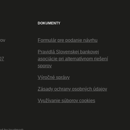
DOKUMENTY
rov
Formulár pre podanie návrhu
Pravidlá Slovenskej bankovej
07
asociácie pri alternatívnom riešení
sporov
Výročné správy
Zásady ochrany osobných údajov
Využívanie súborov cookies