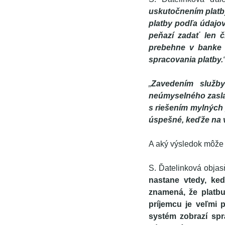
uskutočnením platb
platby podľa údajo
peňazí zadať len č
prebehne v banke 
spracovania platby.
„
Zavedením služby
neúmyselného zaslan
s riešením mylných 
úspešné, keďže na v
A aký výsledok môže
S. Ďatelinková obja
nastane vtedy, ke
znamená, že platb
príjemcu je veľmi 
systém zobrazí spr