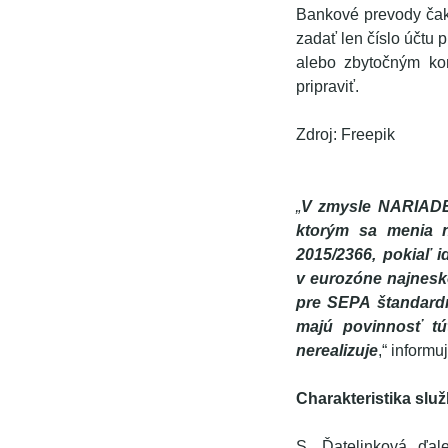
Bankové prevody čaká
zadať len číslo účtu 
alebo zbytočným ko
pripraviť.
Zdroj: Freepik
„
V zmysle NARIAD
ktorým sa menia n
2015/2366, pokiaľ 
v eurozóne najnesk
pre SEPA štandardn
majú povinnosť tú
nerealizuje
,“ informu
Charakteristika slu
S. Ďatelinková ďal