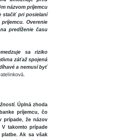
ným názvom príjemcu
stačiť pri posielaní
 príjemcu.
Overenie
na predĺženie času
bmedzuje sa riziko
tívna záťaž spojená
zdĺhavé a nemusí byť
Ďatelinková.
žností.
Úplná zhoda
banke príjemcu, čo
 prípade, že názov
. V takomto prípade
 platbe. Ak sa však