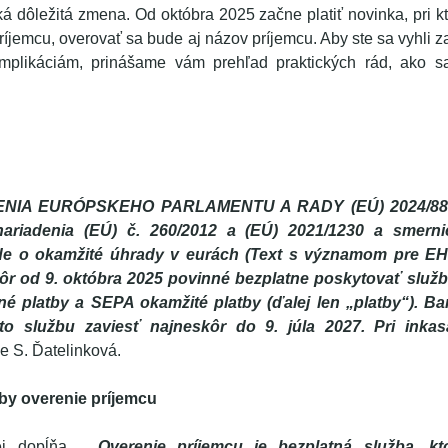
 dôležitá zmena. Od októbra 2025 začne platiť novinka, pri kt
príjemcu, overovať sa bude aj názov príjemcu. Aby ste sa vyhl
mplikáciám, prinášame vám prehľad praktických rád, ako s
ENIA EURÓPSKEHO PARLAMENTU A RADY (EÚ) 2024/886 
ariadenia (EÚ) č. 260/2012 a (EÚ) 2021/1230 a smerni
ide o okamžité úhrady v eurách (Text s významom pre E
ôr od 9. októbra 2025 povinné bezplatne poskytovať služb
é platby a SEPA okamžité platby (ďalej len „platby“). 
to službu zaviesť najneskôr do 9. júla 2027. Pri inkas
je S. Ďatelinková.
žby overenie príjemcu
ej dopĺňa,
„
Overenie príjemcu je bezplatná služba, k