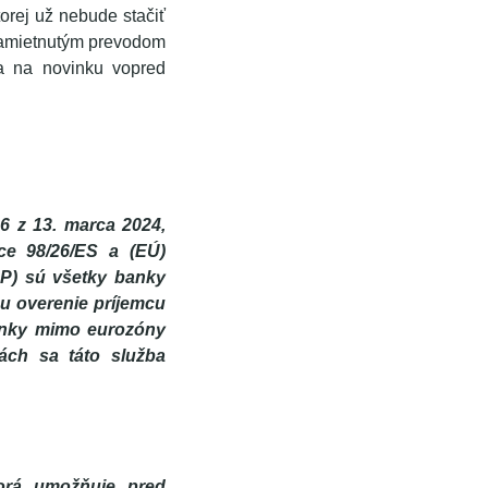
orej už nebude stačiť
i zamietnutým prevodom
a na novinku vopred
z 13. marca 2024,
ce 98/26/ES a (EÚ)
HP) sú všetky banky
u overenie príjemcu
Banky mimo eurozóny
ách sa táto služba
torá umožňuje pred