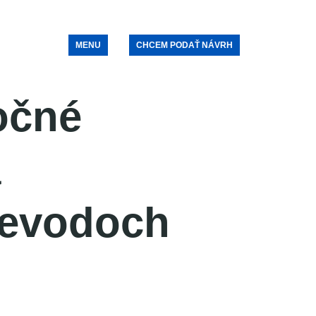
MENU
CHCEM PODAŤ NÁVRH
očné
a
revodoch