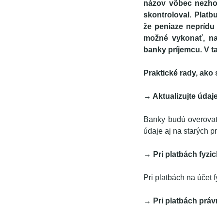
názov vôbec nezhod
skontroloval. Platbu
že peniaze neprídu 
možné vykonať, na
banky príjemcu. V t
Praktické rady, ako
→ Aktualizujte údaj
Banky budú overovať 
údaje aj na starých p
→ Pri platbách fyz
Pri platbách na účet 
→ Pri platbách práv