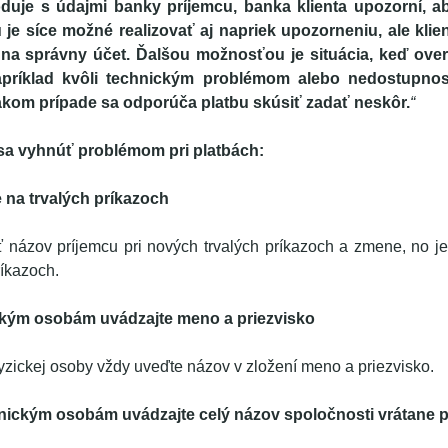
uje s údajmi banky príjemcu, banka klienta upozorní, ab
 je síce možné realizovať aj napriek upozorneniu, ale klien
na správny účet. Ďalšou možnosťou je situácia, keď overe
príklad kvôli technickým problémom alebo nedostupnost
akom prípade sa odporúča platbu skúsiť zadať neskôr.
“
 sa vyhnúť problémom pri platbách:
e na trvalých príkazoch
názov príjemcu pri nových trvalých príkazoch a zmene, no j
ríkazoch.
ickým osobám uvádzajte meno a priezvisko
fyzickej osoby vždy uveďte názov v zložení meno a priezvisko.
nickým osobám uvádzajte celý názov spoločnosti vrátane p