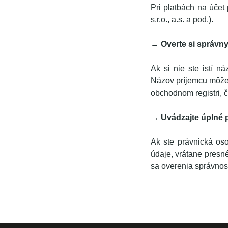
Pri platbách na účet
s.r.o., a.s. a pod.).
→ Overte si správny
Ak si nie ste istí n
Názov príjemcu môžet
obchodnom registri, či
→ Uvádzajte úplné p
Ak ste právnická os
údaje, vrátane presn
sa overenia správnos