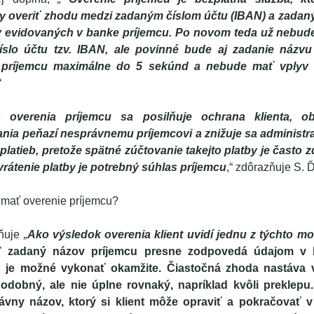
y overiť zhodu medzi zadaným číslom účtu (IBAN) a zada
v evidovaných v banke príjemcu.
Po novom teda už nebude 
íslo účtu tzv. IBAN, ale povinné bude aj zadanie názvu
príjemcu maximálne do 5 sekúnd a nebude mať vplyv 
“
 overenia príjemcu sa posilňuje ochrana klienta, o
ia peňazí nesprávnemu príjemcovi a znižuje sa administra
platieb, pretože spätné zúčtovanie takejto platby je často 
rátenie platby je potrebný súhlas príjemcu
,“ zdôrazňuje S. 
 mať overenie príjemcu?
sňuje
„
Ako výsledok overenia klient uvidí jednu z týchto mo
ď zadaný názov príjemcu presne zodpovedá údajom v 
u je možné vykonať okamžite. Čiastočná zhoda nastáva v
podobný, ale nie úplne rovnaký, napríklad kvôli preklepu
ávny názov, ktorý si klient môže opraviť a pokračovať v