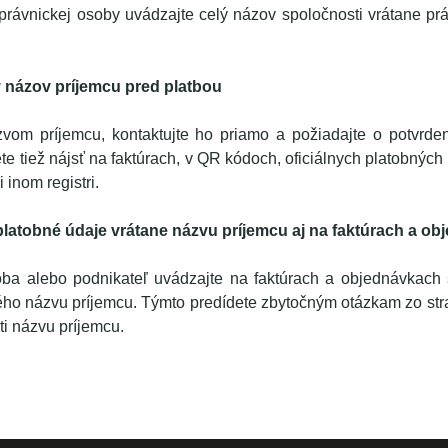
 právnickej osoby uvádzajte celý názov spoločnosti vrátane prá
 názov príjemcu pred platbou
ázvom príjemcu, kontaktujte ho priamo a požiadajte o potvrd
e tiež nájsť na faktúrach, v QR kódoch, oficiálnych platobnýc
 inom registri.
latobné údaje vrátane názvu príjemcu aj na faktúrach a o
oba alebo podnikateľ uvádzajte na faktúrach a objednávkach 
ého názvu príjemcu. Týmto predídete zbytočným otázkam zo stra
ti názvu príjemcu.