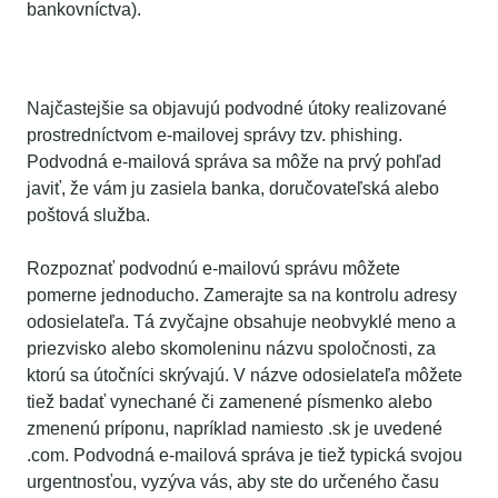
bankovníctva).
Kedy treba zvýšiť svoju pozornosť?
Najčastejšie sa objavujú podvodné útoky realizované
prostredníctvom e-mailovej správy tzv. phishing.
Podvodná e-mailová správa sa môže na prvý pohľad
javiť, že vám ju zasiela banka, doručovateľská alebo
poštová služba.
Rozpoznať podvodnú e-mailovú správu môžete
pomerne jednoducho. Zamerajte sa na kontrolu adresy
odosielateľa. Tá zvyčajne obsahuje neobvyklé meno a
priezvisko alebo skomoleninu názvu spoločnosti, za
ktorú sa útočníci skrývajú. V názve odosielateľa môžete
tiež badať vynechané či zamenené písmenko alebo
zmenenú príponu, napríklad namiesto .sk je uvedené
.com. Podvodná e-mailová správa je tiež typická svojou
urgentnosťou, vyzýva vás, aby ste do určeného času