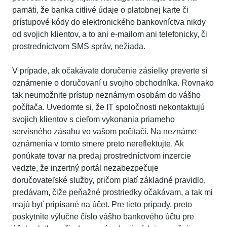
pamäti, že banka citlivé údaje o platobnej karte či
prístupové kódy do elektronického bankovníctva nikdy
od svojich klientov, a to ani e-mailom ani telefonicky, či
prostredníctvom SMS správ, nežiada.
V prípade, ak očakávate doručenie zásielky preverte si
oznámenie o doručovaní u svojho obchodníka. Rovnako
tak neumožnite prístup neznámym osobám do vášho
počítača. Uvedomte si, že IT spoločnosti nekontaktujú
svojich klientov s cieľom vykonania priameho
servisného zásahu vo vašom počítači. Na neznáme
oznámenia v tomto smere preto nereflektujte. Ak
ponúkate tovar na predaj prostredníctvom inzercie
vedzte, že inzertný portál nezabezpečuje
doručovateľské služby, pričom platí základné pravidlo,
predávam, čiže peňažné prostriedky očakávam, a tak mi
majú byť pripísané na účet. Pre tieto prípady, preto
poskytnite výlučne číslo vášho bankového účtu pre