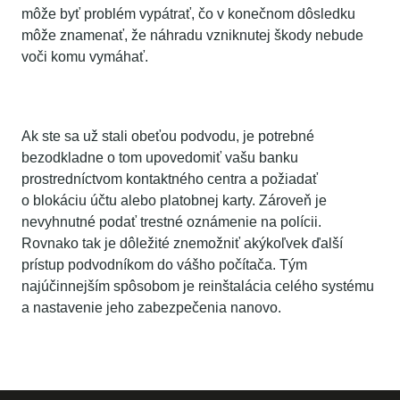
môže byť problém vypátrať, čo v konečnom dôsledku
môže znamenať, že náhradu vzniknutej škody nebude
voči komu vymáhať.
Čo robiť ak sa stanete obeťou podvodu?
Ak ste sa už stali obeťou podvodu, je potrebné
bezodkladne o tom upovedomiť vašu banku
prostredníctvom kontaktného centra a požiadať
o blokáciu účtu alebo platobnej karty. Zároveň je
nevyhnutné podať trestné oznámenie na polícii.
Rovnako tak je dôležité znemožniť akýkoľvek ďalší
prístup podvodníkom do vášho počítača. Tým
najúčinnejším spôsobom je reinštalácia celého systému
a nastavenie jeho zabezpečenia nanovo.