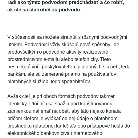
radí ako týmto podvodom predchádzať a čo robiť,
ak ste sa stali obeťou podvodu.
Aké podvody na vás striehnu?
V súčasnosti sa môžete stretnúť s rôznymi podvodnými
útokmi. Podvodníci vždy skúšajú nové spôsoby. Ide
predovšetkým o podvodné aktivity realizované
prostredníctvom e-mailu alebo telefonicky. Tieto
nesmerujú voči poskytovateľom platobných služieb, teda
bankám, ale sú zamerané priamo na používateľov
platobných služieb, teda spotrebiteľov.
Avšak cieľ je pri oboch formách podvodov takmer
identický. Útočníci sa snažia pod konštruovanou
zámienkou naliehať na obeť, aby táto nejako konala
pričom cieľom je vylákať od nej údaje o platobnom
prostriedku (platobnej karte) a/alebo prístupové heslá do
elektronického bankovníctva (internetového