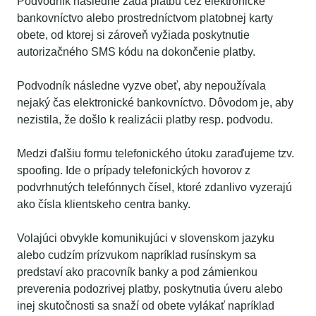
Podvodník následne zadá platbu cez elektronické
bankovníctvo alebo prostredníctvom platobnej karty
obete, od ktorej si zároveň vyžiada poskytnutie
autorizačného SMS kódu na dokončenie platby.
Podvodník následne vyzve obeť, aby nepoužívala
nejaký čas elektronické bankovníctvo. Dôvodom je, aby
nezistila, že došlo k realizácii platby resp. podvodu.
Medzi ďalšiu formu telefonického útoku zaraďujeme tzv.
spoofing. Ide o prípady telefonických hovorov z
podvrhnutých telefónnych čísel, ktoré zdanlivo vyzerajú
ako čísla klientskeho centra banky.
Volajúci obvykle komunikujúci v slovenskom jazyku
alebo cudzím prízvukom napríklad rusínskym sa
predstaví ako pracovník banky a pod zámienkou
preverenia podozrivej platby, poskytnutia úveru alebo
inej skutočnosti sa snaží od obete vylákať napríklad