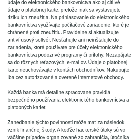
údaje do elektronického bankovníctva ako aj citlivé
údaje o platobnej karte, pretože inak sa vystavujete
riziku ich zneužitia. Na prihlasovanie do elektronického
bankovníctva využívajte počítačové zariadenie, ktoré je
chránené proti zneužitiu. Pravidelne si aktualizujte
antivírusový softvér. Nesťahujte ani neinštalujte do
zariadenia, ktoré používate pre účely elektronického
bankovníctva podozrivé programy či prílohy. Nezapájate
sa do rôznych reťazových e-mailov. Údaje o platobnej
karte neuchovávajte v kontách obchodníkov. Nakupujte
iba cez autorizované a overené internetové obchody.
Každá banka má detailne spracované pravidlá
bezpečného používania elektronického bankovníctva a
platobných kariet.
Zanedbanie týchto povinností môže mať za následok
vznik finančnej škody. A keďže hackerské útoky sú vo
väčšine prípadov organizované zo zahraničia, útočníka