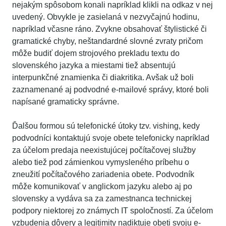
nejakým spôsobom konali napríklad klikli na odkaz v nej
uvedený. Obvykle je zasielaná v nezvyčajnú hodinu,
napríklad včasne ráno. Zvykne obsahovať štylistické či
gramatické chyby, neštandardné slovné zvraty pričom
môže budiť dojem strojového prekladu textu do
slovenského jazyka a miestami tiež absentujú
interpunkčné znamienka či diakritika. Avšak už boli
zaznamenané aj podvodné e-mailové správy, ktoré boli
napísané gramaticky správne.
Ďalšou formou sú telefonické útoky tzv. vishing, kedy
podvodníci kontaktujú svoje obete telefonicky napríklad
za účelom predaja neexistujúcej počítačovej služby
alebo tiež pod zámienkou vymysleného príbehu o
zneužití počítačového zariadenia obete. Podvodník
môže komunikovať v anglickom jazyku alebo aj po
slovensky a vydáva sa za zamestnanca technickej
podpory niektorej zo známych IT spoločností. Za účelom
vzbudenia dôvery a legitimity nadiktuje obeti svoju e-