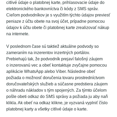
citlivé údaje o platobnej karte, prihlasovacie údaje do
elektronického bankovníctva či kódy z SMS správ.
Cieľom podvodníkov je s využitím týchto údajov previesť
peniaze z účtu obete na svoj účet, prípadne pomocou
údajov k účtu obete či platobnej karte zrealizovať nákup
na internete.
V poslednom čase sú taktiež aktuálne podvody so
zameraním na inzerentov inzertných portálov.
Prebiehajú tak, že podvodník prejaví falošný záujem
o inzerovanú vec a obeť kontaktuje zvyčajne pomocou
aplikácie WhatsApp alebo Viber. Následne obeť
požiada o možnosť doručenia tovaru prostredníctvom
doručovateľských služieb a súčasne predstiera záujem
o náhradu nákladov s tým spojených. Za týmto účelom
pošle obeti odkaz do SMS správy a požiada ju aby naň
klikla. Ak obeť na odkaz klikne, je vyzvaná vyplniť číslo
platobnej karty a všetky citlivé údaje o karte.