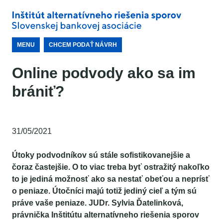
MENU
CHCEM PODAŤ NÁVRH
Online podvody ako sa im
brániť?
31/05/2021
Útoky podvodníkov sú stále sofistikovanejšie a
čoraz častejšie. O to viac treba byť ostražitý nakoľko
to je jediná možnosť ako sa nestať obeťou a neprísť
o peniaze. Útočníci majú totiž jediný cieľ a tým sú
práve vaše peniaze. JUDr. Sylvia Ďatelinková,
právnička Inštitútu alternatívneho riešenia sporov