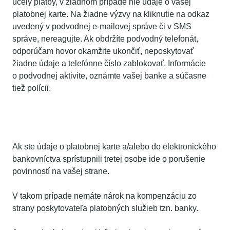
účely platby, v žiadnom prípade nie údaje o vašej
platobnej karte. Na žiadne výzvy na kliknutie na odkaz
uvedený v podvodnej e-mailovej správe či v SMS
správe, nereagujte. Ak obdržíte podvodný telefonát,
odporúčam hovor okamžite ukončiť, neposkytovať
žiadne údaje a telefónne číslo zablokovať. Informácie
o podvodnej aktivite, oznámte vašej banke a súčasne
tiež polícii.
Čo ak dôjde k sprístupneniu údajov
podvodníkovi?
Ak ste údaje o platobnej karte a/alebo do elektronického
bankovníctva sprístupnili tretej osobe ide o porušenie
povinností na vašej strane.
V takom prípade nemáte nárok na kompenzáciu zo
strany poskytovateľa platobných služieb tzn. banky.