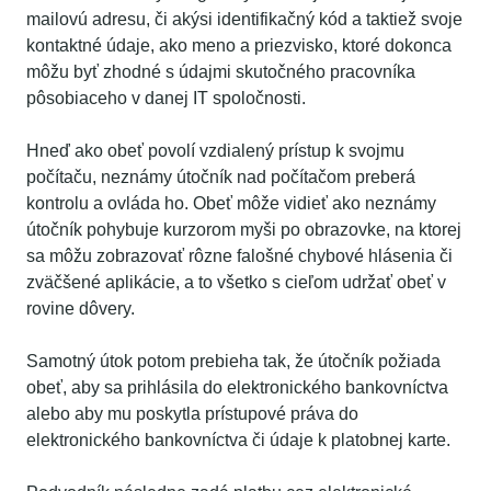
mailovú adresu, či akýsi identifikačný kód a taktiež svoje
kontaktné údaje, ako meno a priezvisko, ktoré dokonca
môžu byť zhodné s údajmi skutočného pracovníka
pôsobiaceho v danej IT spoločnosti.
Hneď ako obeť povolí vzdialený prístup k svojmu
počítaču, neznámy útočník nad počítačom preberá
kontrolu a ovláda ho. Obeť môže vidieť ako neznámy
útočník pohybuje kurzorom myši po obrazovke, na ktorej
sa môžu zobrazovať rôzne falošné chybové hlásenia či
zväčšené aplikácie, a to všetko s cieľom udržať obeť v
rovine dôvery.
Samotný útok potom prebieha tak, že útočník požiada
obeť, aby sa prihlásila do elektronického bankovníctva
alebo aby mu poskytla prístupové práva do
elektronického bankovníctva či údaje k platobnej karte.