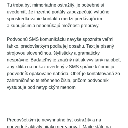
Tu treba byť mimoriadne ostražitý, je potrebné si
uvedomiť, že inzertné portály zabezpečujú výlučne
sprostredkovanie kontaktu medzi predávajúcim
a kupujúcim a neponúkajú možnosti prepravy.
Podvodnú SMS komunikáciu navyše spoznáte veľmi
ľahko, predovšetkým podľa jej obsahu. Text je písaný
strojovou slovenčinou, štylisticky a gramaticky
nesprávne. Badateľný je značný nátlak vyvíjaný na obeť,
aby klikla na odkaz uvedený v SMS správe k čomu ju
podvodník opakovane nabáda. Obeť je kontaktovaná zo
zahraničného telefónneho čísla, pričom podvodník
vystupuje pod netypickým menom.
Čo robiť v prípade, ak vás kontaktuje
podvodník?
Predovšetkým je nevyhnutné byť ostražitý a na
podvodné aktivity nijako nereagovať. Majte stále na