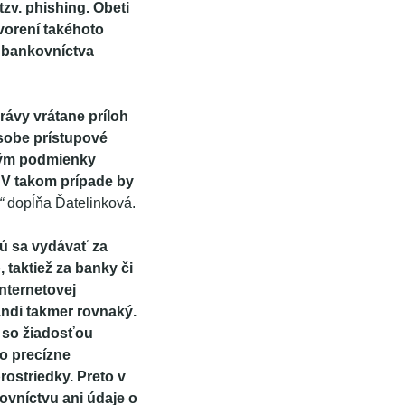
tzv. phishing. Obeti
vorení takéhoto
o bankovníctva
ávy vrátane príloh
osobe prístupové
 tým podmienky
 V takom prípade by
“
dopĺňa Ďatelinková.
jú sa vydávať za
 taktiež za banky či
internetovej
andi takmer rovnaký.
z so žiadosťou
 o precízne
ostriedky. Preto v
vníctvu ani údaje o