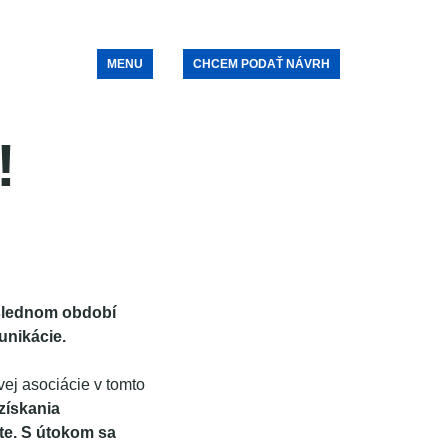
MENU
CHCEM PODAŤ NÁVRH
!
oslednom období
unikácie.
vej asociácie v tomto
získania
te. S útokom sa