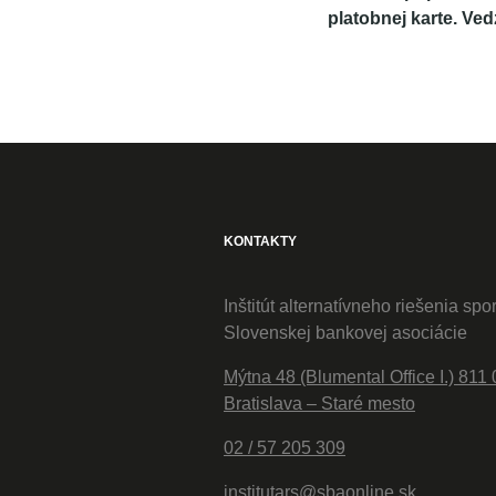
platobnej karte. Ved
KONTAKTY
Inštitút alternatívneho riešenia spo
Slovenskej bankovej asociácie
Mýtna 48 (Blumental Office I.) 811 
Bratislava – Staré mesto
02 / 57 205 309
institutars@sbaonline.sk