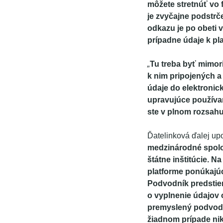
môžete stretnúť vo f
je zvyčajne podstrč
odkazu je po obeti 
prípadne údaje k pl
„
Tu treba byť mimor
k nim pripojených a
údaje do elektronic
upravujúce používan
ste v plnom rozsahu
Ďatelinková ďalej up
medzinárodné spoločn
štátne inštitúcie. N
platforme ponúkajúc
Podvodník predstier
o vyplnenie údajov o
premyslený podvod. 
žiadnom prípade nik