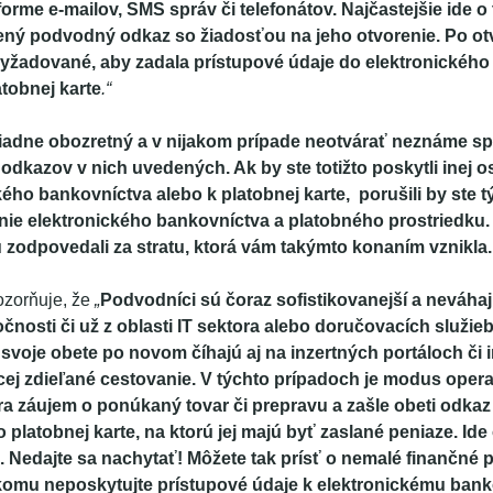
orme e-mailov, SMS správ či telefonátov. Najčastejšie ide o 
ený podvodný odkaz so žiadosťou na jeho otvorenie. Po ot
vyžadované, aby zadala prístupové údaje do elektronickéh
atobnej karte
.“
iadne obozretný a v nijakom prípade neotvárať neznáme spr
 odkazov v nich uvedených. Ak by ste totižto poskytli inej 
kého bankovníctva alebo k platobnej karte, porušili by ste
ie elektronického bankovníctva a platobného prostriedku.
 zodpovedali za stratu, ktorá vám takýmto konaním vznikla.
ozorňuje, že
„
Podvodníci sú čoraz sofistikovanejší a neváha
osti či už z oblasti IT sektora alebo doručovacích služieb,
a svoje obete po novom číhajú aj na inzertných portáloch či 
ej zdieľané cestovanie. V týchto prípadoch je modus oper
a záujem o ponúkaný tovar či prepravu a zašle obeti odka
 platobnej karte, na ktorú jej majú byť zaslané peniaze. Ide
Nedajte sa nachytať! Môžete tak prísť o nemalé finančné pr
omu neposkytujte prístupové údaje k elektronickému banko