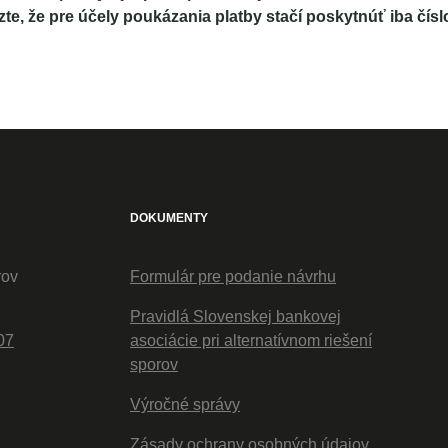
zte, že pre účely poukázania platby stačí poskytnúť iba čís
DOKUMENTY
rov
Formulár pre podanie návrhu
Pravidlá Slovenskej bankovej
07
asociácie pri alternatívnom riešení
sporov
Výročné správy
Zásady ochrany osobných údajov