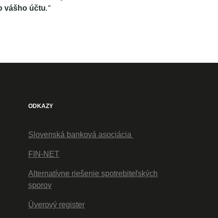
lo vášho účtu
.“
ODKAZY
Slovenská banková asociácia
FIN-NET
Alternatívne riešenie spotrebiteľských
sporov
Úverový register