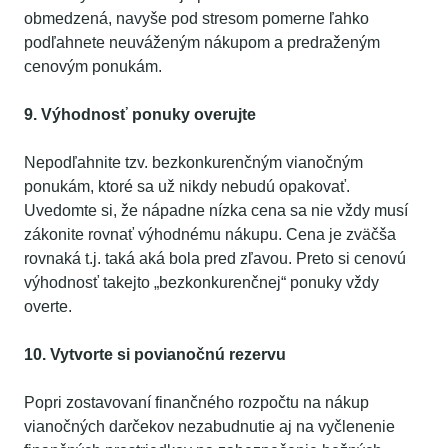
obmedzená, navyše pod stresom pomerne ľahko
podľahnete neuváženým nákupom a predraženým
cenovým ponukám.
9. Výhodnosť ponuky overujte
Nepodľahnite tzv. bezkonkurenčným vianočným
ponukám, ktoré sa už nikdy nebudú opakovať.
Uvedomte si, že nápadne nízka cena sa nie vždy musí
zákonite rovnať výhodnému nákupu. Cena je zväčša
rovnaká t.j. taká aká bola pred zľavou. Preto si cenovú
výhodnosť takejto „bezkonkurenčnej“ ponuky vždy
overte.
10. Vytvorte si povianočnú rezervu
Popri zostavovaní finančného rozpočtu na nákup
vianočných darčekov nezabudnutie aj na vyčlenenie