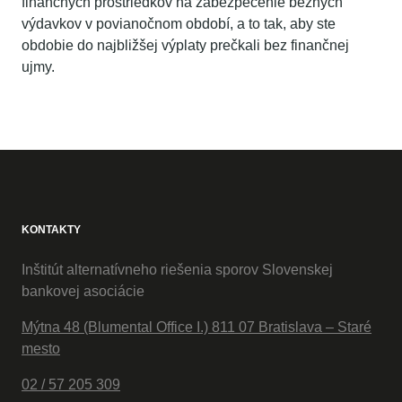
finančných prostriedkov na zabezpečenie bežných
výdavkov v povianočnom období, a to tak, aby ste
obdobie do najbližšej výplaty prečkali bez finančnej
ujmy.
KONTAKTY
Inštitút alternatívneho riešenia sporov Slovenskej
bankovej asociácie
Mýtna 48 (Blumental Office I.) 811 07 Bratislava – Staré
mesto
02 / 57 205 309