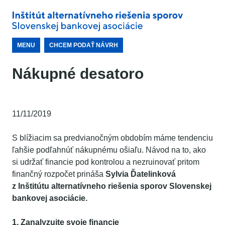
MENU
CHCEM PODAŤ NÁVRH
Nákupné desatoro
11/11/2019
S blížiacim sa predvianočným obdobím máme tendenciu
ľahšie podľahnúť nákupnému ošiaľu. Návod na to, ako
si udržať financie pod kontrolou a nezruinovať pritom
finančný rozpočet prináša
Sylvia Ďatelinková
z Inštitútu alternatívneho riešenia sporov Slovenskej
bankovej asociácie.
1. Zanalyzujte svoje financie