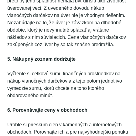
preto by jeho splatnosť nemala byť dlhšia ako životnosť
úverovanej veci. Z uvedeného dôvodu nákup
vianočných darčekov na úver nie je vhodným riešením.
Nezabúdajte na to, že úver je záväzkom na dlhodobé
obdobie, ktorý je nevyhnutné splácať aj vrátane
nákladov s nim súvisiacich. Cena vianočných darčekov
zakúpených cez úver by sa tak značne predražila.
5. Nákupný zoznam dodržujte
Vyčleňte si celkovú sumu finančných prostriedkov na
nákup vianočných darčekov a z tejto potom jednotlivo
vymedzte sumu, ktorú chcete na toho ktorého
obdarovaného minúť.
6. Porovnávajte ceny v obchodoch
Urobte si prieskum cien v kamenných a internetových
obchodoch. Porovnajte ich a pre najvýhodnejšiu ponuku