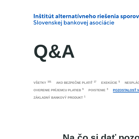
Q&A
101
17
5
VŠETKY
AKO BEZPEČNE PLATIŤ
EXEKÚCIE
NESPLÁC
9
3
OVERENIE PRÍJEMCU PLATIEB
POISTENIE
POZOSTALOSŤ 
1
ZÁKLADNÝ BANKOVÝ PRODUKT
Na čo si dať pozo