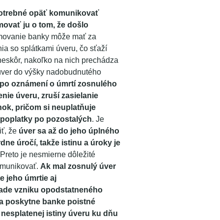
potrebné opäť komunikovať
movať ju o tom, že došlo
rmovanie banky môže mať za
a so splátkami úveru, čo sťaží
neskôr, nakoľko na nich prechádza
 úver do výšky nadobudnutého
po oznámení o úmrtí zosnulého
nie úveru, zruší zasielanie
ok, pričom si neuplatňuje
 poplatky po pozostalých
. Je
iť, že
úver sa až do jeho úplného
dne úročí, takže istinu a úroky je
Preto je nesmierne dôležité
omunikovať.
Ak mal zosnulý úver
e jeho úmrtie aj
pade vzniku opodstatneného
a poskytne banke poistné
 nesplatenej istiny úveru ku dňu