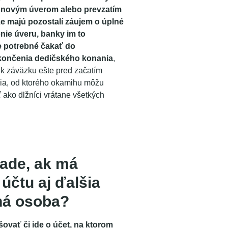
, novým úverom alebo prevzatím
že majú pozostalí záujem o úplné
nie úveru, banky im to
e potrebné čakať do
končenia dedičského konania
,
 k záväzku ešte pred začatím
ia, od ktorého okamihu môžu
 ako dlžníci vrátane všetkých
pade, ak má
 účtu aj ďalšia
ná osoba?
šovať či ide o účet, na ktorom