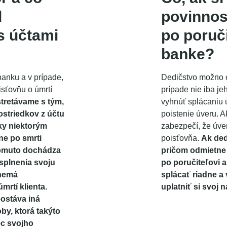
d
povinnos
s účtami
po poruči
banke?
banku a v prípade,
Dedičstvo možno 
isťovňu o úmrtí
prípade nie iba j
stretávame s tým,
vyhnúť splácaniu ú
ostriedkov z účtu
poistenie úveru. A
ky niektorým
zabezpečí, že úver
e po smrti
poisťovňa.
Ak ded
omuto dochádza
pričom odmietne 
esplnenia svoju
po poručiteľovi 
 nemá
splácať riadne 
rtí klienta.
uplatniť si svoj
stáva iná
y, ktorá takýto
ec svojho