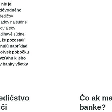
nie je
ezdôvodného
dedičov
kladov na súdne
ov a trov
zdĺhavé súdne
 že pozostalí
nujú napríklad
úkoľvek pobočku
vzťahu k jeho
ov banky všetky
edičstvo
Čo ak ma
 či
banke?