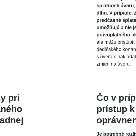
splatnosti úveru
dlhu
.
V prípade, 
predčasné splate
umožňujú a nie j
právoplatného s
ale môžu pristúpiť
dedičského konan
s úverom nakladať
zmien na úveru.
y pri
Čo v prí
aného
prístup k
ladnej
oprávne
Je potrebné rozli