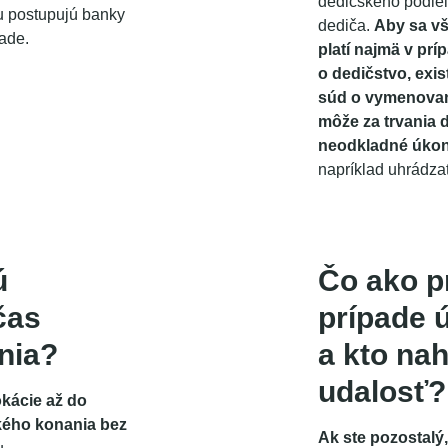
dedičského podiel
ou postupujú banky
dediča.
Aby sa vš
ade.
platí najmä v pr
o dedičstvo, exi
súd o vymenovani
môže za trvania 
neodkladné úkon
napríklad uhrádzať
ú
Čo ako p
čas
prípade 
nia?
a kto nah
udalosť?
okácie až do
ého konania bez
Ak ste pozostalý,