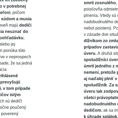
smrti zosnulého
,
o v potrebnej
poisťovňa odmietn
teľovi
, pričom
plnenia. Vtedy sú 
u súdom a musia
nadobudnutého ded
roveň majú
dediči
nebol poistený. P
nia neuznať do
v zásade dve situá
 pohľadávku
,
dlžníkom zo zmlu
alebo jej
prípadov zastavia
on ponúka túto
úveru.
A druhá si
íve v neprospech
spoludlžníci úver
pade, že sa jedná
úmrtí jedného z n
ácia
nemení, pretože 
rihlásené
aj naďalej plniť
 prevyšujú
spoludlžník
.
Za s
, v tom prípade
úveru tak zodpove
dičov istým
všetci právoplatn
ch sú dediči
nadobudnutého 
točne poučený
dedičom
, ak sa i
m poverený
k úhrade splátok