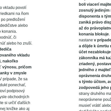
boli viacerí majit
ho vkladu povolí
zosnulý jediným 
triedkami na ňom
disponenta s tý
 po predložení
zaniká právo dis
 dedičstve alebo
až do právoplat
 konania.
konania blokuje
.
odnúť, či
nastane
v prípade
úť alebo ho zruší.
a dôjde k úmrtiu 
dediča
účet nezablokuj
novaného vkladu
zákonníka má kaž
, nakoľko
zriadený, postave
sť výnosu, pričom
jedného z majit
banky v zmysle
oprávnenia druhé
 prípade, že sa
s týmto účtom, av
dukt ponechať,
zodpovedá jeho 
toví podpisový
strany druhého ma
zmysle obchodných
neoprávnene použ
 si určiť ďalších
musieť vrátiť aleb
nej knižke ako aj