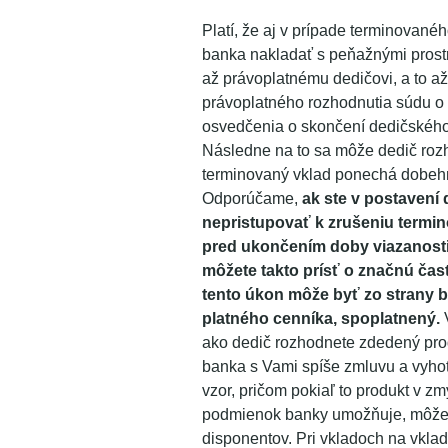
Platí, že aj v prípade terminované
banka nakladať s peňažnými pros
až právoplatnému dedičovi, a to až
právoplatného rozhodnutia súdu o
osvedčenia o skončení dedičského
Následne na to sa môže dedič rozh
terminovaný vklad ponechá dobehn
Odporúčame,
ak ste v postavení 
nepristupovať k zrušeniu termi
pred ukončením doby viazanosti
môžete takto prísť o značnú ča
tento úkon môže byť zo strany 
platného cenníka, spoplatnený.
V
ako dedič rozhodnete zdedený pro
banka s Vami spíše zmluvu a vyho
vzor, pričom pokiaľ to produkt v 
podmienok banky umožňuje, môžete
disponentov. Pri vkladoch na vklad