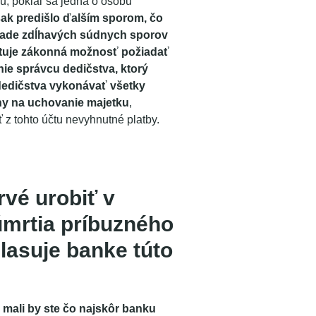
u, pokiaľ sa jedná o osobu
ak predišlo ďalším sporom, čo
ípade zdĺhavých súdnych sporov
stuje zákonná možnosť požiadať
e správcu dedičstva, ktorý
dedičstva vykonávať všetky
y na uchovanie majetku
,
 z tohto účtu nevyhnutné platby.
rvé urobiť v
úmrtia príbuzného
lasuje banke túto
 mali by ste čo najskôr banku