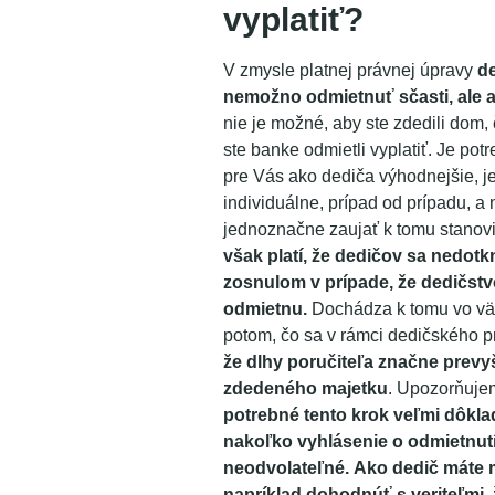
vyplatiť?
V zmysle platnej právnej úpravy
d
nemožno odmietnuť sčasti, ale 
nie je možné, aby ste zdedili dom, 
ste banke odmietli vyplatiť. Je potr
pre Vás ako dediča výhodnejšie, je
individuálne, prípad od prípadu, a
jednoznačne zaujať k tomu stanov
však platí, že dedičov sa nedotk
zosnulom v prípade, že dedičst
odmietnu.
Dochádza k tomu vo vä
potom, čo sa v rámci dedičského 
že dlhy poručiteľa značne prev
zdedeného majetku
. Upozorňuje
potrebné tento krok veľmi dôkla
nakoľko vyhlásenie o odmietnutí
neodvolateľné.
Ako dedič máte
napríklad dohodnúť s veriteľmi,