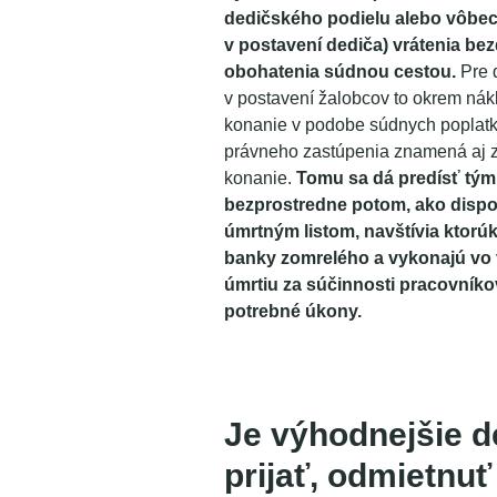
dedičského podielu alebo vôbec 
v postavení dediča) vrátenia b
obohatenia súdnou cestou.
Pre 
v postavení žalobcov to okrem ná
konanie v podobe súdnych poplatk
právneho zastúpenia znamená aj 
konanie.
Tomu sa dá predísť tým,
bezprostredne potom, ako dispo
úmrtným listom, navštívia ktor
banky zomrelého a vykonajú vo 
úmrtiu za súčinnosti pracovník
potrebné úkony.
Je výhodnejšie d
prijať, odmietnuť