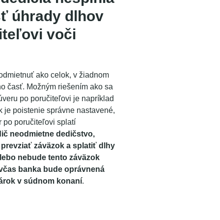
ť úhrady dlhov
teľovi voči
odmietnuť ako celok, v žiadnom
eho časť. Možným riešením ako sa
veru po poručiteľovi je napríklad
k je poistenie správne nastavené,
 po poručiteľovi splatí
ič neodmietne dedičstvo,
prevziať záväzok a splatiť dlhy
alebo nebude tento záväzok
a včas banka bude oprávnená
 nárok v súdnom konaní
.