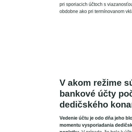
pri sporiacich účtoch s viazanosť
obdobne ako pri termínovanom vkl
V akom režime s
bankové účty po
dedičského kona
Vedenie účtu je odo dňa jeho bl
momentu vysporiadania dedičsk