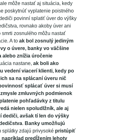
 ale môže nastať aj situácia, kedy
e poskytnúť vyplatenie poistného
dediči povinní splatiť úver do výšky
ičstva, rovnako akoby úver ani
o smrti zosnulého môžu nastať
cie. A to
ak bol zosnulý jediným
vy o úvere, banky vo väčšine
 alebo znížia úročenie
tuácia nastane,
ak boli ako
u vedení viacerí klienti, kedy po
ich sa na splácaní úveru nič
povinnosť splácať úver si musí
 v zmysle zmluvných podmienok
platenie pohľadávky z titulu
dá nielen spoludlžník, ale aj
í dediči, avšak tí len do výšky
dedičstva
.
Banky umožňujú
m splátky zdajú privysoké
pristúpiť
, napríklad predĺžením lehoty