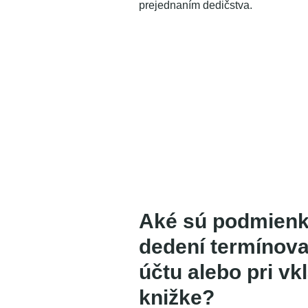
prejednaním dedičstva.
Aké sú podmienk
dedení termínov
účtu alebo pri vk
knižke?