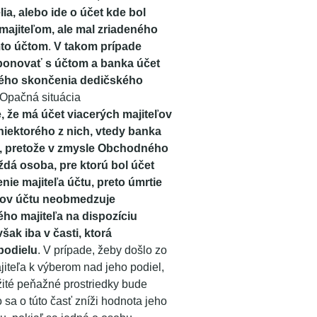
elia, alebo ide o účet kde bol
majiteľom, ale mal zriadeného
mto účtom
.
V takom prípade
ponovať s účtom a banka účet
ného skončenia dedičského
 Opačná situácia
, že má účet viacerých majiteľov
niektorého z nich, vtedy banka
e, pretože v zmysle Obchodného
dá osoba, pre ktorú bol účet
nie majiteľa účtu, preto úmrtie
eľov účtu neobmedzuje
ho majiteľa na dispozíciu
šak iba v časti, ktorá
podielu
. V prípade, žeby došlo zo
jiteľa k výberom nad jeho podiel,
ité peňažné prostriedky bude
o sa o túto časť zníži hodnota jeho