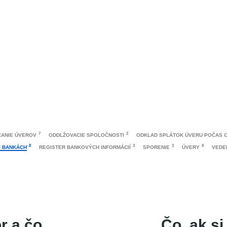
7
2
ANIE ÚVEROV
ODDLŽOVACIE SPOLOČNOSTI
ODKLAD SPLÁTOK ÚVERU POČAS 
8
3
3
8
V BANKÁCH
REGISTER BANKOVÝCH INFORMÁCIÍ
SPORENIE
ÚVERY
VEDE
r a čo
Čo, ak si