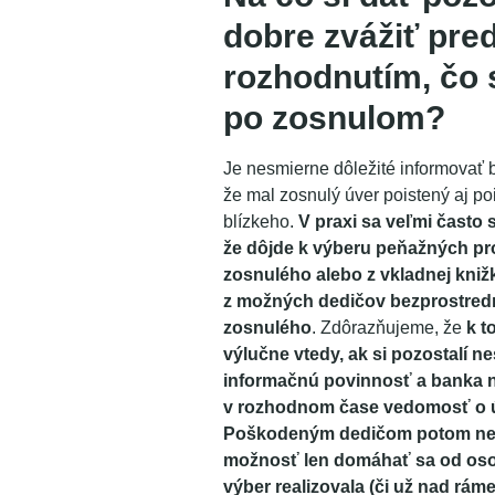
dobre zvážiť pre
rozhodnutím, čo 
po zosnulom?
Je nesmierne dôležité informovať 
že mal zosnulý úver poistený aj po
blízkeho.
V praxi sa veľmi často 
že dôjde k výberu peňažných pr
zosnulého alebo z vkladnej kniž
z možných dedičov bezprostredn
zosnulého
. Zdôrazňujeme, že
k t
výlučne vtedy, ak si pozostalí n
informačnú povinnosť a banka
v rozhodnom čase vedomosť o úm
Poškodeným dedičom potom neo
možnosť len domáhať sa od osob
výber realizovala (či už nad rám