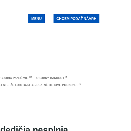
MENU
CHCEM PODAŤ NÁVRH
32
2
OBDOBIA PANDÉMIE
OSOBNÝ BANKROT
1
LI STE, ŽE EXISTUJÚ BEZPLATNÉ DLHOVÉ PORADNE?
 dedičia nesplnia