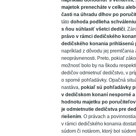
majetok prenecháte v celku aleb
časti na úhradu dlhov po poruči
táto
dohoda podlieha schváleni
s ňou súhlasiť všetci
dediči
. Zá
právo v rámci dedičského kona
dedičského konania prihlásenú
napríklad z dôvodu jej premlčania 
neoprávnenosti. Preto, pokiaľ zák
možnosť bolo by na škodu respekt
dedičov odmietnuť dedičstvo, v prí
o sporné pohľadávky. Opačná situ
nastáva,
pokiaľ sú pohľadávky p
v dedičskom konaní nesporné a
hodnotu majetku po poručiteľovi
je odmietnutie dedičstva pre de
riešením
. O právach a povinnostia
v rámci dedičského konania dosta
súdom či notárom, ktorý bol súdo