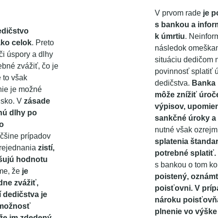
V prvom rade
je 
s bankou a infor
edičstvo
k úmrtiu
. Neinfo
ako celok
. Preto
následok omeškani
či úspory a dlhy
situáciu dedičom 
ebné zvážiť, čo je
povinnosť splatiť
 to však
dedičstva.
Banka 
 nie je možné
môže znížiť úroče
isko. V
zásade
výpisov, upomien
nú dlhy po
sankčné úroky a
vo
nutné však ozrejm
čšine prípadov
splatenia štandar
prejednania
zistí,
potrebné splatiť.
yšujú hodnotu
s bankou o tom k
me, že
je
poistený, oznámt
dne zvážiť,
poisťovni.
V prí
 dedičstva je
nároku poisťovň
 možnosť
plnenie vo výške
 že im zdedený