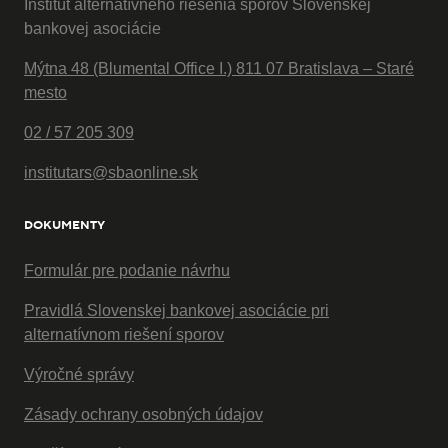
Inštitút alternatívneho riešenia sporov Slovenskej
bankovej asociácie
Mýtna 48 (Blumental Office I.) 811 07 Bratislava – Staré
mesto
02 / 57 205 309
institutars@sbaonline.sk
DOKUMENTY
Formulár pre podanie návrhu
Pravidlá Slovenskej bankovej asociácie pri
alternatívnom riešení sporov
Výročné správy
Zásady ochrany osobných údajov