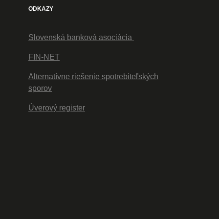
ODKAZY
Slovenská banková asociácia
FIN-NET
Alternatívne riešenie spotrebiteľských
sporov
Úverový register