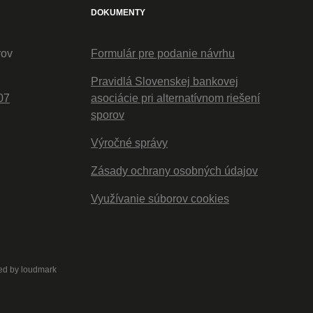
DOKUMENTY
rov
Formulár pre podanie návrhu
Pravidlá Slovenskej bankovej
07
asociácie pri alternatívnom riešení
sporov
Výročné správy
Zásady ochrany osobných údajov
Využívanie súborov cookies
ed by
loudmark