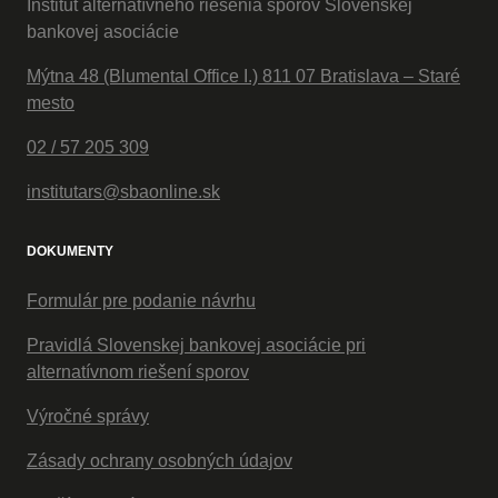
Inštitút alternatívneho riešenia sporov Slovenskej
bankovej asociácie
Mýtna 48 (Blumental Office I.) 811 07 Bratislava – Staré
mesto
02 / 57 205 309
institutars@sbaonline.sk
DOKUMENTY
Formulár pre podanie návrhu
Pravidlá Slovenskej bankovej asociácie pri
alternatívnom riešení sporov
Výročné správy
Zásady ochrany osobných údajov