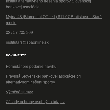
Inštitút alternatívneho riešenia sporov Slovenskej
bankovej asociácie
Mýtna 48 (Blumental Office I.) 811 07 Bratislava – Staré
mesto
02 / 57 205 309
institutars@sbaonline.sk
DOKUMENTY
Formulár pre podanie návrhu
Pravidlá Slovenskej bankovej asociácie pri
alternatívnom riešení sporov
Výročné správy
Zásady ochrany osobných údajov