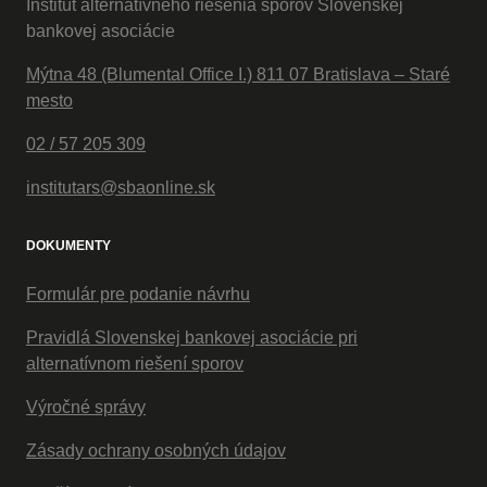
Inštitút alternatívneho riešenia sporov Slovenskej
bankovej asociácie
Mýtna 48 (Blumental Office I.) 811 07 Bratislava – Staré
mesto
02 / 57 205 309
institutars@sbaonline.sk
DOKUMENTY
Formulár pre podanie návrhu
Pravidlá Slovenskej bankovej asociácie pri
alternatívnom riešení sporov
Výročné správy
Zásady ochrany osobných údajov