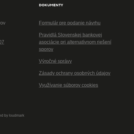
DOKUMENTY
rov
Formulár pre podanie návrhu
Pravidlá Slovenskej bankovej
07
asociácie pri alternatívnom riešení
sporov
Výročné správy
Zásady ochrany osobných údajov
Využívanie súborov cookies
ed by
loudmark