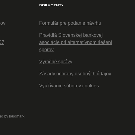
DOKUMENTY
rov
Formulár pre podanie návrhu
Pravidlá Slovenskej bankovej
07
asociácie pri alternatívnom riešení
sporov
Výročné správy
Zásady ochrany osobných údajov
Využívanie súborov cookies
ed by
loudmark