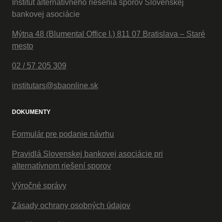
Inštitút alternatívneho riešenia sporov Slovenskej
bankovej asociácie
Mýtna 48 (Blumental Office I.) 811 07 Bratislava – Staré
mesto
02 / 57 205 309
institutars@sbaonline.sk
DOKUMENTY
Formulár pre podanie návrhu
Pravidlá Slovenskej bankovej asociácie pri
alternatívnom riešení sporov
Výročné správy
Zásady ochrany osobných údajov