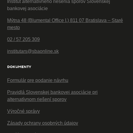
Inštitút alternatívneho riešenia sporov Slovenskej
bankovej asociácie
Mýtna 48 (Blumental Office I.) 811 07 Bratislava – Staré
mesto
02 / 57 205 309
institutars@sbaonline.sk
DOKUMENTY
Formulár pre podanie návrhu
Pravidlá Slovenskej bankovej asociácie pri
alternatívnom riešení sporov
Výročné správy
Zásady ochrany osobných údajov