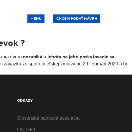
MENU
CHCEM PODAŤ NÁVRH
evok ?
nezaniká
lehota na jeho poskytovanie sa
cania úveru
a
ím záväzku zo spotrebiteľskej zmluvy po 29. februári 2020 a bol
ODKAZY
Slovenská banková asociácia
FIN-NET