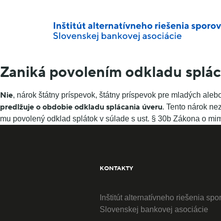
Zaniká povolením odkladu spláca
Nie
, nárok štátny príspevok, štátny príspevok pre mladých al
predlžuje o obdobie odkladu splácania úveru
. Tento nárok ne
mu povolený odklad splátok v súlade s ust. § 30b Zákona o mim
KONTAKTY
Inštitút alternatívneho riešenia spo
Slovenskej bankovej asociácie