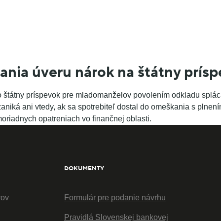
nia úveru nárok na štátny prísp
ebo štátny príspevok pre mladomanželov povolením odkladu splá
zaniká ani vtedy, ak sa spotrebiteľ dostal do omeškania s plnen
oriadnych opatreniach vo finančnej oblasti.
DOKUMENTY
rov
Formulár pre podanie návrhu
Pravidlá Slovenskej bankovej