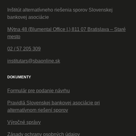
Inštitút alternatívneho riešenia sporov Slovenskej
bankovej asociácie
Mýtna 48 (Blumental Office I.) 811 07 Bratislava – Staré
mesto
02 / 57 205 309
institutars@sbaonline.sk
DOKUMENTY
Formulár pre podanie návrhu
Pravidlá Slovenskej bankovej asociácie pri
alternatívnom riešení sporov
Výročné správy
Zásady ochrany osobných údajov