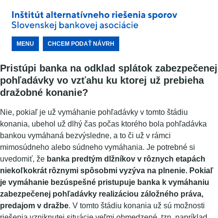
MENU
CHCEM PODAŤ NÁVRH
Pristúpi banka na odklad splátok zabezpečenej
pohľadávky vo vzťahu ku ktorej už prebieha
dražobné konanie?
Nie, pokiaľ je už vymáhanie pohľadávky v tomto štádiu
konania, ubehol už dlhý čas počas ktorého bola pohľadávka
bankou vymáhaná bezvýsledne, a to či už v rámci
mimosúdneho alebo súdneho vymáhania. Je potrebné si
uvedomiť, že
banka predtým dlžníkov v rôznych etapách
niekoľkokrát rôznymi spôsobmi vyzýva na plnenie.
Pokiaľ
je vymáhanie bezúspešné pristupuje banka k vymáhaniu
zabezpečenej pohľadávky realizáciou záložného práva,
predajom v dražbe
. V tomto štádiu konania už sú možnosti
riešenia vzniknutej situácie veľmi obmedzené, tzn. napríklad