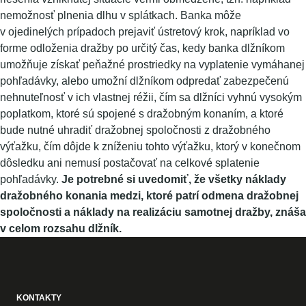
nemožnosť plnenia dlhu v splátkach. Banka môže
v ojedinelých prípadoch prejaviť ústretový krok, napríklad vo
forme odloženia dražby po určitý čas, kedy banka dlžníkom
umožňuje získať peňažné prostriedky na vyplatenie vymáhanej
pohľadávky, alebo umožní dlžníkom odpredať zabezpečenú
nehnuteľnosť v ich vlastnej réžii, čím sa dlžníci vyhnú vysokým
poplatkom, ktoré sú spojené s dražobným konaním, a ktoré
bude nutné uhradiť dražobnej spoločnosti z dražobného
výťažku, čím dôjde k zníženiu tohto výťažku, ktorý v konečnom
dôsledku ani nemusí postačovať na celkové splatenie
pohľadávky.
Je potrebné si uvedomiť, že všetky náklady
dražobného konania medzi, ktoré patrí odmena dražobnej
spoločnosti a náklady na realizáciu samotnej dražby, znáša
v celom rozsahu dlžník.
KONTAKTY