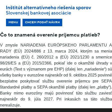
MENU
CHCEM PODAŤ NÁVRH
Čo to znamená overenie príjemcu platieb?
V zmysle NARIADENIA EURÓPSKEHO PARLAMENTU A
RADY (EÚ) 2024/886 z 13. marca 2024, ktorým sa menia
nariadenia (EÚ) č. 260/2012 a (EÚ) 2021/1230 a smernice
98/26/ES a (EÚ) 2015/2366, pokiaľ ide o okamžité úhrady v
eurách (Text s významom pre EHP) (ďalej len „nariadenie“) sú
všetky banky v eurozóne najneskôr od 9. októbra 2025 povinné
bezplatne poskytovať službu overenie príjemcu pre SEPA
štandardné platby a SEPA okamžité platby (ďalej len „platby“).
Banky mimo eurozóny majú povinnosť túto službu zaviesť
najneskôr do 9. júla 2027. Pri inkasách sa táto služba
nerealizuje.