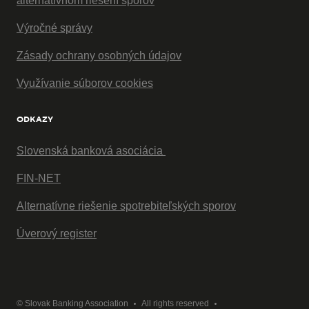
alternatívnom riešení sporov
Výročné správy
Zásady ochrany osobných údajov
Využívanie súborov cookies
ODKAZY
Slovenská banková asociácia
FIN-NET
Alternatívne riešenie spotrebiteľských sporov
Úverový register
© Slovak Banking Association
All rights reserved