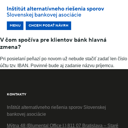
MENU
CHCEM PODAŤ NÁVRH
V čom spočíva pre klientov bánk hlavná
zmena?
Pri posielaní peňazí po novom už nebude stačiť zadať len číslo
účtu tzv. IBAN. Povinné bude aj zadanie názvu príjemcu.
KONTAKTY
Inštitút alternatívneho riešenia sporov Slovenskej
bankovej asociácie
Mýtna 48 (Blumental Office I.) 811 07 Bratislava – Staré