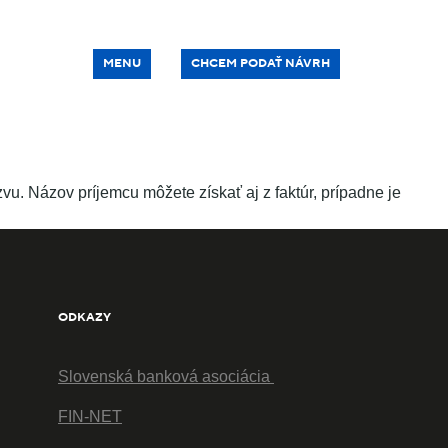
MENU
CHCEM PODAŤ NÁVRH
u. Názov príjemcu môžete získať aj z faktúr, prípadne je
ODKAZY
Slovenská banková asociácia
FIN-NET