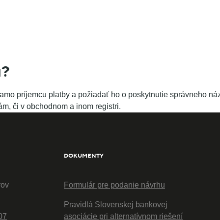
u?
iamo príjemcu platby a požiadať ho o poskytnutie správneho názv
m, či v obchodnom a inom registri.
DOKUMENTY
rov
Formulár pre podanie návrhu
Pravidlá Slovenskej bankovej
07
asociácie pri alternatívnom riešení