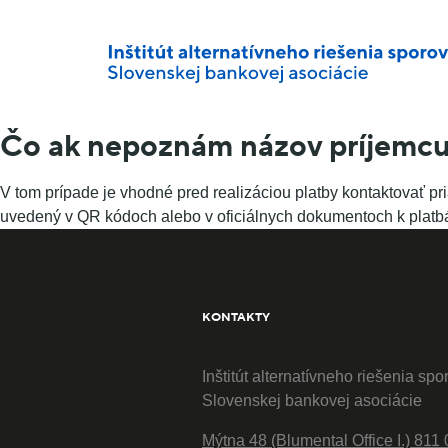
Čo ak nepoznám názov príjemc
V tom prípade je vhodné pred realizáciou platby kontaktovať pr
uvedený v QR kódoch alebo v oficiálnych dokumentoch k platbá
KONTAKTY
Inštitút alternatívneho riešenia spo
Slovenskej bankovej asociácie
Mýtna 48 (Blumental Office I.) 811 