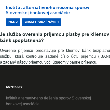
MENU
CHCEM PODAŤ NÁVRH
Je služba overenia príjemcu platby pre klientov
bánk spoplatnená?
Overenie príjemcu predstavuje pre klientov bánk bezplatnú
službu, ktorá kontroluje zadané číslo účtu príjemcu (IBAN)
a zadaný názov príjemcu voči údajom v banke príjemcu.
KONTAKTY
Inštitút alternatívneho riešenia sporov Slovenskej
bankovej asociácie