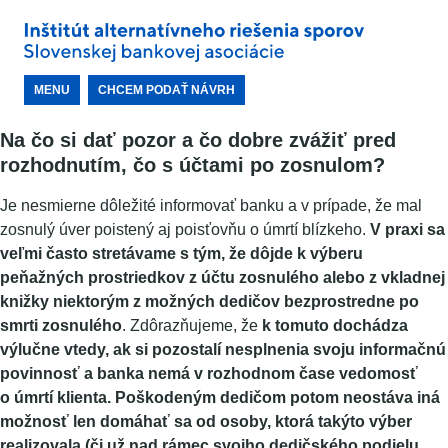
MENU
CHCEM PODAŤ NÁVRH
Na čo si dať pozor a čo dobre zvážiť pred
rozhodnutím, čo s účtami po zosnulom?
Je nesmierne dôležité informovať banku a v prípade, že mal
zosnulý úver poistený aj poisťovňu o úmrtí blízkeho.
V praxi sa
veľmi často stretávame s tým, že dôjde k výberu
peňažných prostriedkov z účtu zosnulého alebo z vkladnej
knižky niektorým z možných dedičov bezprostredne po
smrti zosnulého
. Zdôrazňujeme, že
k tomuto dochádza
výlučne vtedy, ak si pozostalí nesplnenia svoju informačnú
povinnosť a banka nemá v rozhodnom čase vedomosť
o úmrtí klienta. Poškodeným dedičom potom neostáva iná
možnosť len domáhať sa od osoby, ktorá takýto výber
realizovala (či už nad rámec svojho dedičského podielu