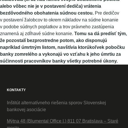
alebo vôbec nie je v postavení dediča) vrátenia
bezdôvodného obohatenia súdnou cestou.
Pre dedičov
v postavení žalobcov to okrem nákladov na súdne konanie
v podobe súdnych poplatkov a trov právneho zastúpenia
znamená aj zdĺhavé súdne konanie.
Tomu sa dá predísť tým,
že pozostalí bezprostredne potom, ako disponujú
napríklad úmrtným listom, navštívia ktorúkoľvek pobočku
banky zomrelého a vykonajú vo vzťahu k jeho úmrtiu za
súčinnosti pracovníkov banky všetky potrebné úkony.
KONTAKTY
Inštitút alternatívneho riešenia sporov Slovenskej
bankovej asociácie
Mýtna 48 (Blumental Office I.) 811 07 Bratislava – Staré
mesto