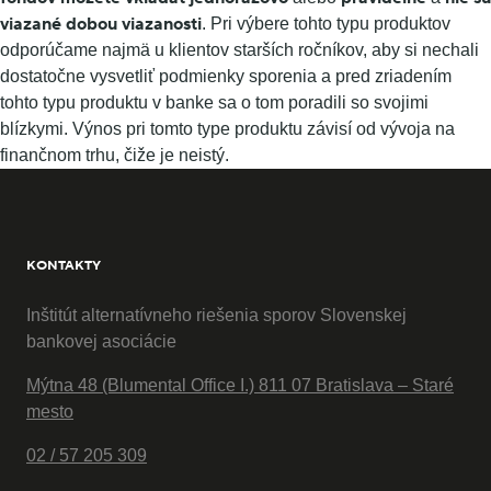
viazané dobou viazanosti
. Pri výbere tohto typu produktov
odporúčame najmä u klientov starších ročníkov, aby si nechali
dostatočne vysvetliť podmienky sporenia a pred zriadením
tohto typu produktu v banke sa o tom poradili so svojimi
blízkymi. Výnos pri tomto type produktu závisí od vývoja na
finančnom trhu, čiže je neistý.
KONTAKTY
Inštitút alternatívneho riešenia sporov Slovenskej
bankovej asociácie
Mýtna 48 (Blumental Office I.) 811 07 Bratislava – Staré
mesto
02 / 57 205 309