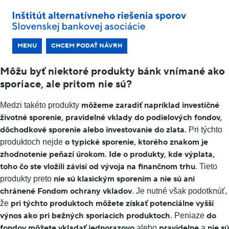
MENU
CHCEM PODAŤ NÁVRH
Môžu byť niektoré produkty bánk vnímané ako
sporiace, ale pritom nie sú?
môžeme zaradiť napríklad investičné
Medzi takéto produkty
životné sporenie, pravidelné vklady do podielových fondov,
dôchodkové sporenie alebo investovanie do zlata.
Pri týchto
o typické sporenie, ktorého znakom je
produktoch nejde
zhodnotenie peňazí úrokom
Ide o produkty, kde výplata,
.
toho čo ste vložili závisí od vývoja na finančnom trhu
. Tieto
nie sú klasickým sporením a nie sú ani
produkty preto
chránené Fondom ochrany vkladov
. Je nutné však podotknúť,
pri týchto produktoch môžete získať potenciálne vyšší
že
výnos ako pri bežných sporiacich produktoch
do
. Peniaze
fondov môžete vkladať jednorazovo
pravidelne
nie sú
alebo
a