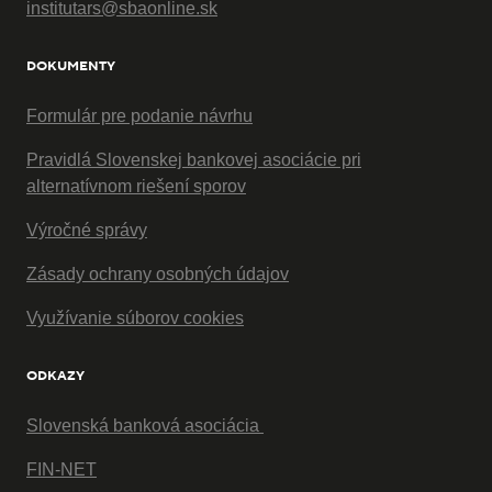
institutars@sbaonline.sk
DOKUMENTY
Formulár pre podanie návrhu
Pravidlá Slovenskej bankovej asociácie pri
alternatívnom riešení sporov
Výročné správy
Zásady ochrany osobných údajov
Využívanie súborov cookies
ODKAZY
Slovenská banková asociácia
FIN-NET