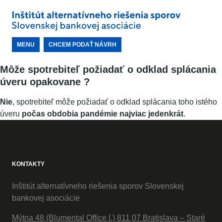
MENU
CHCEM PODAŤ NÁVRH
Môže spotrebiteľ požiadať o odklad splácania
úveru opakovane ?
Nie
, spotrebiteľ môže požiadať o odklad splácania toho istého
úveru
počas obdobia pandémie najviac jedenkrát
.
KONTAKTY
Inštitút alternatívneho riešenia sporov Slovenskej
bankovej asociácie
Mýtna 48 (Blumental Office I.) 811 07 Bratislava – Staré