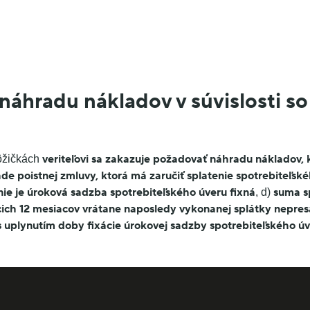
áhradu nákladov v súvislosti so
veriteľovi sa zakazuje požadovať náhradu nákladov, kt
pôžičkách
ade poistnej zmluvy, ktorá má zaručiť splatenie spotrebiteľsk
nie je úroková sadzba spotrebiteľského úveru fixná
suma s
, d)
cich 12 mesiacov vrátane naposledy vykonanej splátky nepre
 s uplynutím doby fixácie úrokovej sadzby spotrebiteľského ú