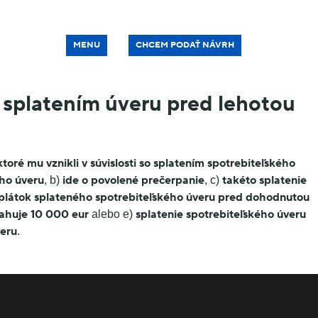
MENU
CHCEM PODAŤ NÁVRH
 splatením úveru pred lehotou
oré mu vznikli v súvislosti so splatením spotrebiteľského
ého úveru
ide o povolené prečerpanie
takéto splatenie
, b)
, c)
plátok splateného spotrebiteľského úveru pred dohodnutou
sahuje 10 000 eur
splatenie spotrebiteľského úveru
alebo e)
veru
.