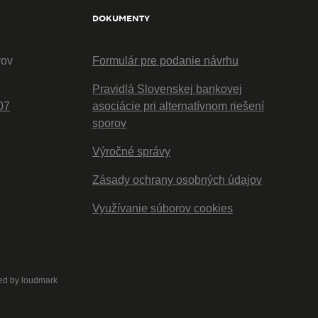
DOKUMENTY
rov
Formulár pre podanie návrhu
Pravidlá Slovenskej bankovej
07
asociácie pri alternatívnom riešení
sporov
Výročné správy
Zásady ochrany osobných údajov
Využívanie súborov cookies
ed by
loudmark