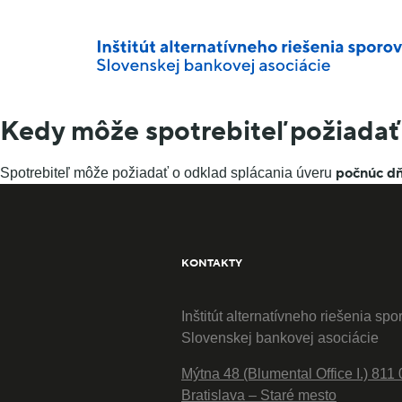
Kedy môže spotrebiteľ požiadať 
počnúc dň
Spotrebiteľ môže požiadať o odklad splácania úveru
KONTAKTY
Inštitút alternatívneho riešenia spo
Slovenskej bankovej asociácie
Mýtna 48 (Blumental Office I.) 811 
Bratislava – Staré mesto