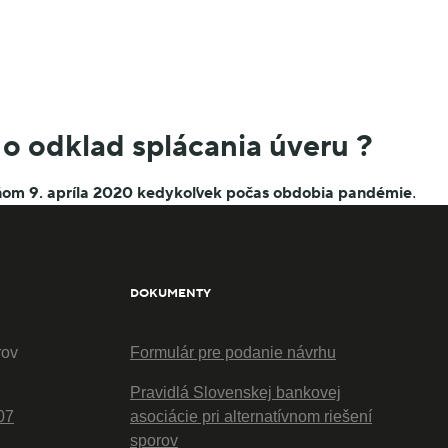
o odklad splácania úveru ?
om 9. apríla 2020 kedykoľvek počas obdobia pandémie
.
DOKUMENTY
rov
Formulár pre podanie návrhu
Pravidlá Slovenskej bankovej
07
asociácie pri alternatívnom riešení
sporov