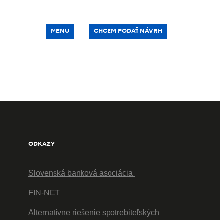
MENU
CHCEM PODAŤ NÁVRH
ODKAZY
Slovenská banková asociácia
FIN-NET
Alternatívne riešenie spotrebiteľských