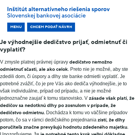
MENU
CHCEM PODAŤ NÁVRH
Je výhodnejšie dedičstvo prijať, odmietnuť či
vyplatiť?
dedičstvo nemožno
V zmysle platnej právnej úpravy
odmietnuť sčasti, ale ako celok
. Preto nie je možné, aby ste
zdedili dom, či úspory a dlhy ste banke odmietli vyplatiť. Je
potrebné zvážiť, čo je pre Vás ako dediča výhodnejšie, je to
však individuálne, prípad od prípadu, a nie je možné
zásade však platí, že
jednoznačne zaujať k tomu stanovisko. V
dedičov sa nedotknú dlhy po zosnulom v prípade, že
dedičstvo odmietnu.
Dochádza k tomu vo väčšine prípadov
zistí, že dlhy
potom, čo sa v rámci dedičského prejednania
poručiteľa značne prevyšujú hodnotu zdedeného majetku
.
je potrebné tento krok veľmi dôkladne
Upozorňujeme, že