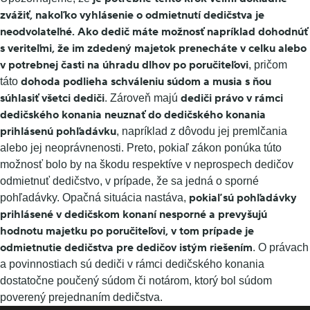
zvážiť, nakoľko vyhlásenie o odmietnutí dedičstva je
neodvolateľné.
Ako dedič máte možnosť napríklad dohodnúť
s veriteľmi, že im zdedený majetok prenecháte v celku alebo
v potrebnej časti na úhradu dlhov po poručiteľovi
, pričom
dohoda podlieha schváleniu súdom a musia s ňou
táto
súhlasiť všetci
dediči
dediči právo v rámci
. Zároveň majú
dedičského konania neuznať do dedičského konania
prihlásenú pohľadávku
, napríklad z dôvodu jej premlčania
alebo jej neoprávnenosti. Preto, pokiaľ zákon ponúka túto
možnosť bolo by na škodu respektíve v neprospech dedičov
odmietnuť dedičstvo, v prípade, že sa jedná o sporné
pokiaľ sú pohľadávky
pohľadávky. Opačná situácia nastáva,
prihlásené v dedičskom konaní nesporné a prevyšujú
hodnotu majetku po poručiteľovi, v tom prípade je
odmietnutie dedičstva pre dedičov istým riešením
. O právach
a povinnostiach sú dediči v rámci dedičského konania
dostatočne poučený súdom či notárom, ktorý bol súdom
poverený prejednaním dedičstva.