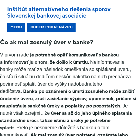
MENU
CHCEM PODAŤ NÁVRH
Čo ak mal zosnulý úver v banke?
je potrebné opäť komunikovať s bankou
V prvom rade
a informovať ju o tom, že došlo k úmrtiu
. Neinformovanie
banky môže mať za následok omeškania so splátkami úveru,
čo sťaží situáciu dedičom neskôr, nakoľko na nich prechádza
povinnosť splatiť úver do výšky nadobudnutého
Banka po oznámení o úmrtí zosnulého môže znížiť
dedičstva.
úročenie úveru, zruší zasielanie výpisov, upomienok, pričom si
neuplatňuje sankčné úroky a poplatky po pozostalých
. Je
úver sa až do jeho úplného splatenia
nutné však ozrejmiť, že
štandardne úročí, takže istinu a úroky je potrebné
splatiť.
Preto je nesmierne dôležité s bankou o tom
Ak mal zosnulý úver poistený, oznámte jeho
komunikovať.