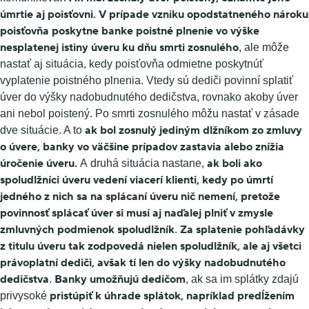
úmrtie aj poisťovni.
V prípade vzniku opodstatneného nároku
poisťovňa poskytne banke poistné plnenie vo výške
nesplatenej istiny úveru ku dňu smrti zosnulého
, ale môže
nastať aj situácia, kedy poisťovňa odmietne poskytnúť
vyplatenie poistného plnenia. Vtedy sú dediči povinní splatiť
úver do výšky nadobudnutého dedičstva, rovnako akoby úver
ani nebol poistený. Po smrti zosnulého môžu nastať v zásade
ak bol zosnulý jediným dlžníkom zo zmluvy
dve situácie. A to
o úvere, banky vo väčšine prípadov zastavia alebo znížia
úročenie úveru.
ak boli ako
A druhá situácia nastane,
spoludlžníci úveru vedení viacerí klienti, kedy po úmrtí
jedného z nich sa na splácaní úveru nič nemení, pretože
povinnosť splácať úver si musí aj naďalej plniť v zmysle
zmluvných podmienok spoludlžník
Za splatenie pohľadávky
.
z titulu úveru tak zodpovedá nielen spoludlžník, ale aj všetci
právoplatní dediči, avšak tí len do výšky nadobudnutého
dedičstva
Banky umožňujú dedičom
.
, ak sa im splátky zdajú
pristúpiť k úhrade splátok, napríklad predĺžením
privysoké