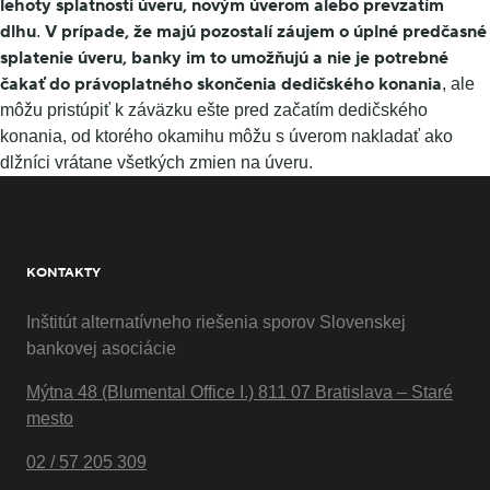
lehoty splatnosti úveru, novým úverom alebo prevzatím
dlhu
V prípade, že majú pozostalí záujem o úplné predčasné
.
splatenie úveru, banky im to umožňujú a nie je potrebné
čakať do právoplatného skončenia dedičského konania
, ale
môžu pristúpiť k záväzku ešte pred začatím dedičského
konania, od ktorého okamihu môžu s úverom nakladať ako
dlžníci vrátane všetkých zmien na úveru.
KONTAKTY
Inštitút alternatívneho riešenia sporov Slovenskej
bankovej asociácie
Mýtna 48 (Blumental Office I.) 811 07 Bratislava – Staré
mesto
02 / 57 205 309