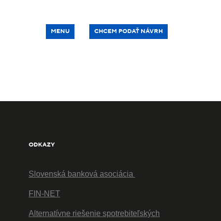
MENU
CHCEM PODAŤ NÁVRH
ODKAZY
Slovenská banková asociácia
FIN-NET
Alternatívne riešenie spotrebiteľských