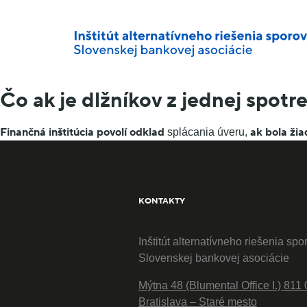
Čo ak je dlžníkov z jednej spotre
Finančná inštitúcia povolí odklad
ak bola žia
splácania úveru,
KONTAKTY
Inštitút alternatívneho riešenia spo
Slovenskej bankovej asociácie
Mýtna 48 (Blumental Office I.) 811 
Bratislava – Staré mesto