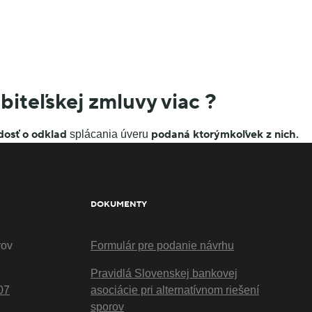
biteľskej zmluvy viac ?
dosť o odklad
podaná ktorýmkoľvek z nich.
splácania úveru
DOKUMENTY
rov
Formulár pre podanie návrhu
Pravidlá Slovenskej bankovej
07
asociácie pri alternatívnom riešení
sporov