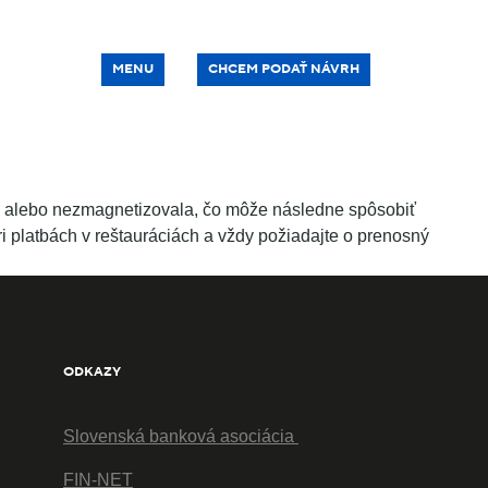
MENU
CHCEM PODAŤ NÁVRH
la alebo nezmagnetizovala, čo môže následne spôsobiť
ri platbách v reštauráciách a vždy požiadajte o prenosný
ODKAZY
Slovenská banková asociácia
FIN-NET