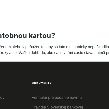
atobnou kartou?
o určenom alebo v peňaženke, aby sa táto mechanicky nepoškodi
 z ruky ani z Vášho dohľadu, ako sa to veľmi často stáva najmä p
DOKUMENTY
rov
Formulár pre podanie návrhu
Pravidlá Slovenskej bankovej