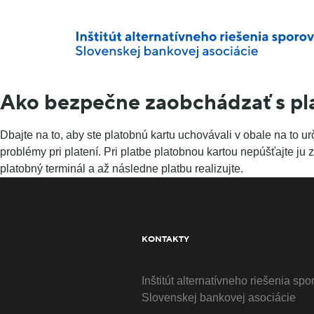
Ako bezpečne zaobchádzať s pl
Dbajte na to, aby ste platobnú kartu uchovávali v obale na t
problémy pri platení. Pri platbe platobnou kartou nepúšťajte ju
platobný terminál a až následne platbu realizujte.
KONTAKTY
Inštitút alternatívneho riešenia spo
Slovenskej bankovej asociácie