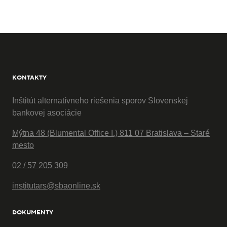
KONTAKTY
Inštitút alternatívneho riešenia sporov Slovenskej
bankovej asociácie
Mýtna 48 (Blumental Office I.) 811 07 Bratislava – Staré
mesto
02 / 57 205 309
institutars@sbaonline.sk
DOKUMENTY