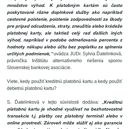
množstvo výhod. K platobným kartám sú často
poskytované rôzne doplnkové služby ako napríklad
cestovné poistenie, poistenie zodpovednosti za škody
pre prípad odcudzenia, straty, zneužitia alebo krádeže
platobnej karty, ale taktiež celý rad ďalších iných
výhod, napríklad v podobe odmeňovania percenta z
hodnoty nákupu alebo účtu bez poplatku za splnenia
určitých podmienok,“
uvádza JUDr. Sylvia Ďatelinková,
právnička Inštitútu alternatívneho riešenia sporov
Slovenskej bankovej asociácie.
Viete, kedy použiť kreditnú platobnú kartu a kedy použiť
debetnú platobnú kartu?
Kreditnú
S. Ďatelinková v tejto súvislosti dodáva: „
platobnú kartu je vhodné využívať na bezhotovostné
transakcie t.j. platby cez platobný terminál alebo v
online prostredí. Zároveň môže slúžiť aj ako garancia