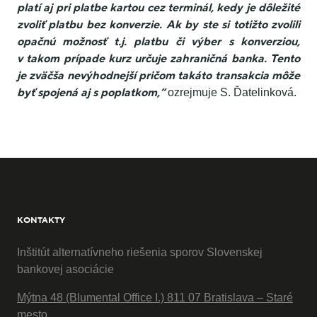
platí aj pri platbe kartou cez terminál, kedy je dôležité
zvoliť platbu bez konverzie. Ak by ste si totižto zvolili
opačnú možnosť t.j. platbu či výber s konverziou,
v takom prípade kurz určuje zahraničná banka. Tento
je zväčša nevýhodnejší pričom takáto transakcia môže
byť spojená aj s poplatkom,“
ozrejmuje S. Ďatelinková.
KONTAKTY
Inštitút alternatívneho riešenia sporov Slovenskej
bankovej asociácie
Mýtna 48 (Blumental Office I.) 811 07 Bratislava – Staré
mesto