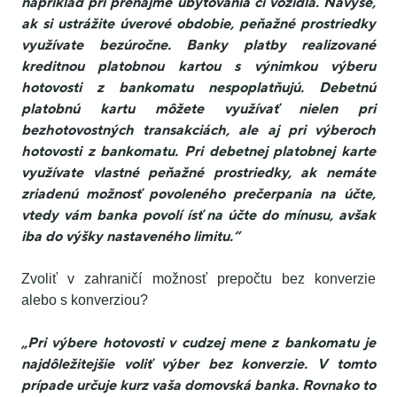
napríklad pri prenájme ubytovania či vozidla. Navyše,
ak si ustrážite úverové obdobie, peňažné prostriedky
využívate bezúročne. Banky platby realizované
kreditnou platobnou kartou s výnimkou výberu
hotovosti z bankomatu nespoplatňujú. Debetnú
platobnú kartu môžete využívať nielen pri
bezhotovostných transakciách, ale aj pri výberoch
hotovosti z bankomatu. Pri debetnej platobnej karte
využívate vlastné peňažné prostriedky, ak nemáte
zriadenú možnosť povoleného prečerpania na účte,
vtedy vám banka povolí ísť na účte do mínusu, avšak
iba do výšky nastaveného limitu.“
Zvoliť v zahraničí možnosť prepočtu bez konverzie
alebo s konverziou?
„Pri výbere hotovosti v cudzej mene z bankomatu je
najdôležitejšie voliť výber bez konverzie. V tomto
prípade určuje kurz vaša domovská banka. Rovnako to