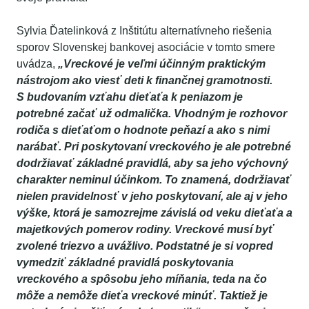
Sylvia Ďatelinková z Inštitútu alternatívneho riešenia
sporov Slovenskej bankovej asociácie v tomto smere
uvádza,
„Vreckové je veľmi účinným praktickým
nástrojom ako viesť deti k finančnej gramotnosti.
S budovaním vzťahu dieťaťa k peniazom je
potrebné začať už odmalička. Vhodným je rozhovor
rodiča s dieťaťom o hodnote peňazí a ako s nimi
narábať. Pri poskytovaní vreckového je ale potrebné
dodržiavať základné pravidlá, aby sa jeho výchovný
charakter neminul účinkom. To znamená, dodržiavať
nielen pravidelnosť v jeho poskytovaní, ale aj v jeho
výške, ktorá je samozrejme závislá od veku dieťaťa a
majetkových pomerov rodiny. Vreckové musí byť
zvolené triezvo a uvážlivo. Podstatné je si vopred
vymedziť základné pravidlá poskytovania
vreckového a spôsobu jeho míňania, teda na čo
môže a nemôže dieťa vreckové minúť. Taktiež je