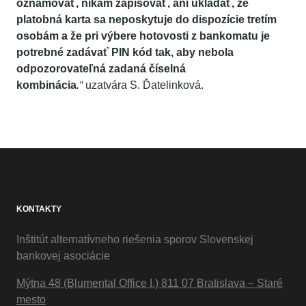
oznamovať, nikam zapisovať, ani ukladať, že
platobná karta sa neposkytuje do dispozície tretím
osobám a že pri výbere hotovosti z bankomatu je
potrebné zadávať PIN kód tak, aby nebola
odpozorovateľná zadaná číselná
kombinácia
.“
uzatvára S. Ďatelinková.
KONTAKTY
Inštitút alternatívneho riešenia sporov Slovenskej
bankovej asociácie
Mýtna 48 (Blumental Office I.) 811 07 Bratislava – Staré
mesto