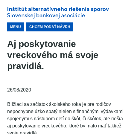
MENU
CHCEM PODAŤ NÁVRH
Aj poskytovanie
vreckového má svoje
pravidlá.
26/08/2020
Blížiaci sa začiatok školského roka je pre rodičov
nepochybne úzko spätý nielen s finančnými výdavkami
spojenými s nástupom detí do škôl, či škôlok, ale riešia
aj poskytovanie vreckového, ktoré by malo mať taktiež
svoje pravidlá.