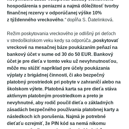
hospodárenia s peniazmi a najmä dôležitosť tvorby
finančnej rezervy v odporúčanej výške 10%
z týždenného vreckového
.“
dopĺňa S. Ďatelinková.
Režim poskytovania vreckového je odlišný pri deťoch
v stredoškolskom veku kedy sa odporúča
„
poskytovať
vreckové na mesačnej báze poukázaním peňazí na
bankový účet v sume od 30 do 50 EUR. Bankový
účet je pre dieťa v tomto veku už nevyhnutnosťou,
môže mu slúžiť napríklad pre účely poukázania
výplaty z brigádnej činnosti, či ako bezpečný
platobný prostriedok pri pobyte v zahraničí alebo na
školskom výlete. Platobná karta sa pre dieťa stáva
aktívnym platobným prostriedkom a preto je
nevyhnutné, aby rodič poučil dieťa o základných
zásadách bezpečného používania platobnej karty a
následkoch ich porušenia. Najmä je potrebné
dieťaťu ozrejmiť, že PIN kód sa nemá nikomu