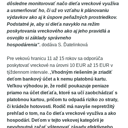
dôsledne monitorovať načo dieťa vreckové využíva
a usmerňovať ho, či už vo vzťahu k plánovaniu
výdavkov ako aj k úspore peňažných prostriedkov.
Podstatné je, aby si dieťa navyklo na režim
poskytovania vreckového ako aj jeho pravidlá a
osvojilo si základy správneho
hospodárenia“.
dodáva S. Ďatelinková
Pre vekovú hranicu 11 až 15 rokov sa odporúča
poskytovať vreckové na úrovni 10 EUR až 15 EUR v
týždennom intervale.
„
Vhodným riešením je zriadiť
deťom bankový účet a k nemu platobnú kartu.
Veľkou výhodou je, že rodič poukazuje peniaze
priamo na účet dieťaťa, ktoré sa učí zaobchádzať s
platobnou kartou, pričom tu odpadá riziko zo straty,
či krádeže hotovosti. Rodič má navyše nepretržitý
prehľad o tom, na čo dieťa vreckové využíva a ako
hospodári. Deťom v tejto vekovej kategórii je
nevyhnutné začať vštepovať zásady efektívneho