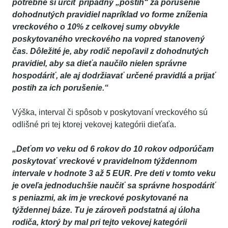
potrebné si určiť prípadný „postih“ za porušenie
dohodnutých pravidiel napríklad vo forme zníženia
vreckového o 10% z celkovej sumy obvykle
poskytovaného vreckového na vopred stanovený
čas. Dôležité je, aby rodič nepoľavil z dohodnutých
pravidiel, aby sa dieťa naučilo nielen správne
hospodáriť, ale aj dodržiavať určené pravidlá a prijať
postih za ich porušenie.“
Výška, interval či spôsob v poskytovaní vreckového sú
odlišné pri tej ktorej vekovej kategórii dieťaťa.
„Deťom vo veku od 6 rokov do 10 rokov odporúčam
poskytovať vreckové v pravidelnom týždennom
intervale v hodnote 3 až 5 EUR. Pre deti v tomto veku
je oveľa jednoduchšie naučiť sa správne hospodáriť
s peniazmi, ak im je vreckové poskytované na
týždennej báze. Tu je zároveň podstatná aj úloha
rodiča, ktorý by mal pri tejto vekovej kategórii